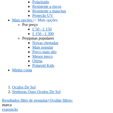
Polarizado
Resistente a riscos
Resistente a manchas
Proteção UV
Mais opções
>
<
Mais opções
Por preço
£ 50 - £ 150
£ 150 - £ 300
Pesquisas populares
Novas chegadas
Mais popular
Preço mais alto
Menor preço
Oferta
Polaroid Kids
Minha conta
Oculos De Sol
Senhoras Ouro Oculos De Sol
Resultados filtro de pesquisa
+
Ocultar filtros
-
marca
exposição