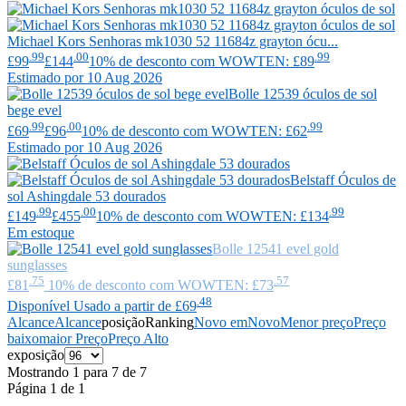
Michael Kors
Senhoras mk1030 52 11684z grayton ócu...
.99
.00
.99
£99
£144
10% de desconto com WOWTEN: £89
Estimado por 10 Aug 2026
Bolle
12539 óculos de sol
bege evel
.99
.00
.99
£69
£96
10% de desconto com WOWTEN: £62
Estimado por 10 Aug 2026
Belstaff
Óculos de
sol Ashingdale 53 dourados
.99
.00
.99
£149
£455
10% de desconto com WOWTEN: £134
Em estoque
Bolle
12541 evel gold
sunglasses
.75
.57
£81
10% de desconto com WOWTEN: £73
.48
Disponível Usado a partir de £69
Alcance
Alcance
posição
Ranking
Novo em
Novo
Menor preço
Preço
baixo
maior Preço
Preço Alto
exposição
Mostrando 1 para 7 de 7
Página 1 de 1