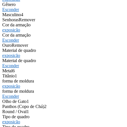
Gênero
Esconder
Masculino
4
Senhoras
Remover
Cor da armação
exposição
Cor da armação
Esconder
Ouro
Remover
Material de quadro
exposição
Material de quadro
Esconder
Metal
6
Titânio
1
forma de moldura
exposição
forma de moldura
Esconder
Olho de Gato
1
Panthos (Copo de Chá)
2
Round / Oval
1
Tipo de quadro
exposição
Tipo de quadro