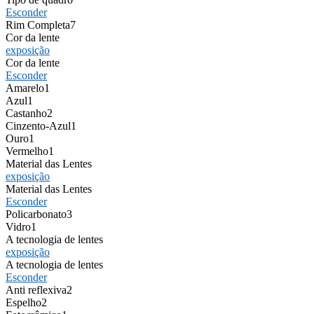
Esconder
Rim Completa
7
Cor da lente
exposição
Cor da lente
Esconder
Amarelo
1
Azul
1
Castanho
2
Cinzento-Azul
1
Ouro
1
Vermelho
1
Material das Lentes
exposição
Material das Lentes
Esconder
Policarbonato
3
Vidro
1
A tecnologia de lentes
exposição
A tecnologia de lentes
Esconder
Anti reflexiva
2
Espelho
2