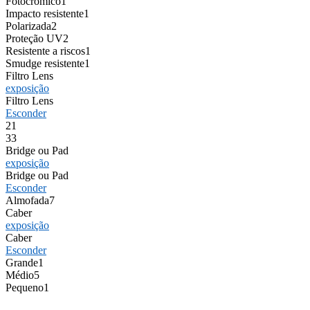
Fotocrômico
1
Impacto resistente
1
Polarizada
2
Proteção UV
2
Resistente a riscos
1
Smudge resistente
1
Filtro Lens
exposição
Filtro Lens
Esconder
2
1
3
3
Bridge ou Pad
exposição
Bridge ou Pad
Esconder
Almofada
7
Caber
exposição
Caber
Esconder
Grande
1
Médio
5
Pequeno
1