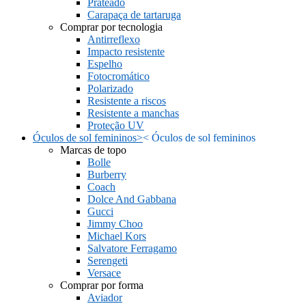
Prateado
Carapaça de tartaruga
Comprar por tecnologia
Antirreflexo
Impacto resistente
Espelho
Fotocromático
Polarizado
Resistente a riscos
Resistente a manchas
Proteção UV
Óculos de sol femininos
>
<
Óculos de sol femininos
Marcas de topo
Bolle
Burberry
Coach
Dolce And Gabbana
Gucci
Jimmy Choo
Michael Kors
Salvatore Ferragamo
Serengeti
Versace
Comprar por forma
Aviador