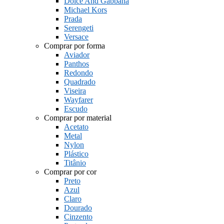
Dolce And Gabbana
Michael Kors
Prada
Serengeti
Versace
Comprar por forma
Aviador
Panthos
Redondo
Quadrado
Viseira
Wayfarer
Escudo
Comprar por material
Acetato
Metal
Nylon
Plástico
Titânio
Comprar por cor
Preto
Azul
Claro
Dourado
Cinzento