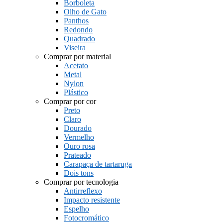
Borboleta
Olho de Gato
Panthos
Redondo
Quadrado
Viseira
Comprar por material
Acetato
Metal
Nylon
Plástico
Comprar por cor
Preto
Claro
Dourado
Vermelho
Ouro rosa
Prateado
Carapaça de tartaruga
Dois tons
Comprar por tecnologia
Antirreflexo
Impacto resistente
Espelho
Fotocromático