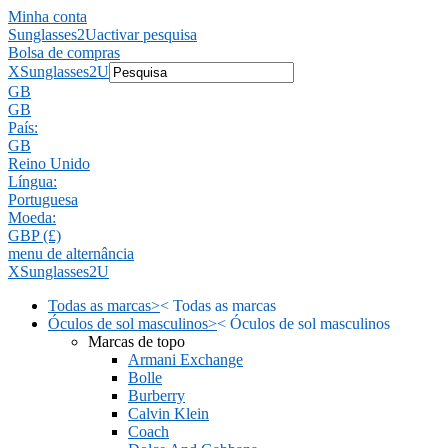
Minha conta
Sunglasses2U
activar pesquisa
Bolsa de compras
X
Sunglasses2U
GB
GB
País:
GB
Reino Unido
Língua:
Portuguesa
Moeda:
GBP (£)
menu de alternância
X
Sunglasses2U
Todas as marcas
>
<
Todas as marcas
Óculos de sol masculinos
>
<
Óculos de sol masculinos
Marcas de topo
Armani Exchange
Bolle
Burberry
Calvin Klein
Coach