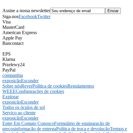
Assine a nossa newsletter
Siga-nos
Facebook
Twitter
Visa
MasterCard
American Express
Apple Pay
Bancontact
EPS
Klarna
Przelewy24
PayPal
companhia
exposição
Esconder
Sobre nós
Rever
Política de cookies
Regulamentos
WEEE
Configurações de cookies
Explorar
exposição
Esconder
Todos os óculos de sol
Serviço ao cliente
exposição
Esconder
Entre Em Contato Conosco
Formulário de equiparação de
preços
informação de entrega
Política de troca e devolução
Termos e