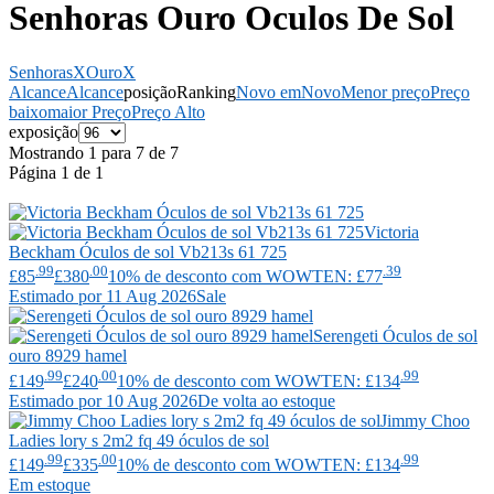
Senhoras Ouro Oculos De Sol
Senhoras
X
Ouro
X
Alcance
Alcance
posição
Ranking
Novo em
Novo
Menor preço
Preço
baixo
maior Preço
Preço Alto
exposição
Mostrando 1 para 7 de 7
Página 1 de 1
Victoria
Beckham
Óculos de sol Vb213s 61 725
.99
.00
.39
£85
£380
10% de desconto com WOWTEN: £77
Estimado por 11 Aug 2026
Sale
Serengeti
Óculos de sol
ouro 8929 hamel
.99
.00
.99
£149
£240
10% de desconto com WOWTEN: £134
Estimado por 10 Aug 2026
De volta ao estoque
Jimmy Choo
Ladies lory s 2m2 fq 49 óculos de sol
.99
.00
.99
£149
£335
10% de desconto com WOWTEN: £134
Em estoque