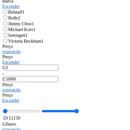
marca
Esconder
Belstaff
1
Bolle
2
Jimmy Choo
1
Michael Kors
1
Serengeti
1
Victoria Beckham
1
Preço
exposição
Preço
Esconder
£
-
£
Preço
exposição
Preço
Esconder
£
0
£
1150
Gênero
exposição