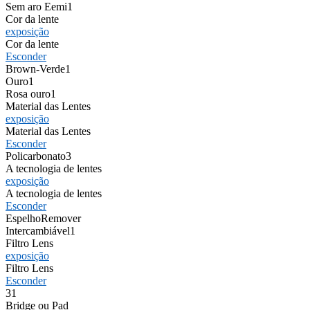
Sem aro Eemi
1
Cor da lente
exposição
Cor da lente
Esconder
Brown-Verde
1
Ouro
1
Rosa ouro
1
Material das Lentes
exposição
Material das Lentes
Esconder
Policarbonato
3
A tecnologia de lentes
exposição
A tecnologia de lentes
Esconder
Espelho
Remover
Intercambiável
1
Filtro Lens
exposição
Filtro Lens
Esconder
3
1
Bridge ou Pad