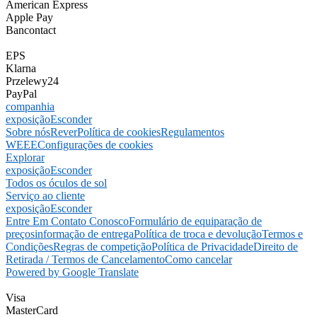
American Express
Apple Pay
Bancontact
EPS
Klarna
Przelewy24
PayPal
companhia
exposição
Esconder
Sobre nós
Rever
Política de cookies
Regulamentos
WEEE
Configurações de cookies
Explorar
exposição
Esconder
Todos os óculos de sol
Serviço ao cliente
exposição
Esconder
Entre Em Contato Conosco
Formulário de equiparação de
preços
informação de entrega
Política de troca e devolução
Termos e
Condições
Regras de competição
Política de Privacidade
Direito de
Retirada / Termos de Cancelamento
Como cancelar
Powered by Google Translate
Visa
MasterCard