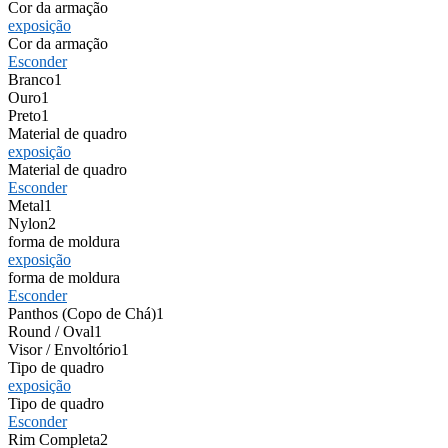
Cor da armação
exposição
Cor da armação
Esconder
Branco
1
Ouro
1
Preto
1
Material de quadro
exposição
Material de quadro
Esconder
Metal
1
Nylon
2
forma de moldura
exposição
forma de moldura
Esconder
Panthos (Copo de Chá)
1
Round / Oval
1
Visor / Envoltório
1
Tipo de quadro
exposição
Tipo de quadro
Esconder
Rim Completa
2