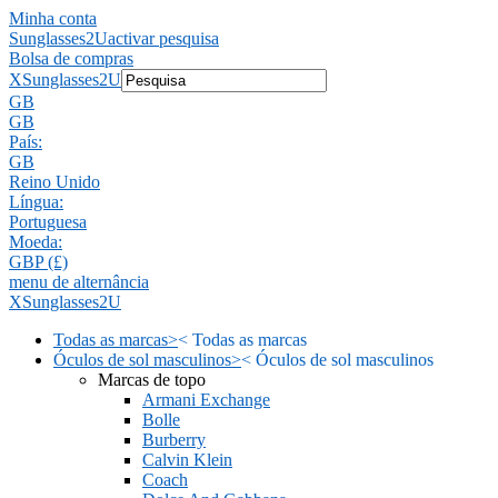
Minha conta
Sunglasses2U
activar pesquisa
Bolsa de compras
X
Sunglasses2U
GB
GB
País:
GB
Reino Unido
Língua:
Portuguesa
Moeda:
GBP (£)
menu de alternância
X
Sunglasses2U
Todas as marcas
>
<
Todas as marcas
Óculos de sol masculinos
>
<
Óculos de sol masculinos
Marcas de topo
Armani Exchange
Bolle
Burberry
Calvin Klein
Coach