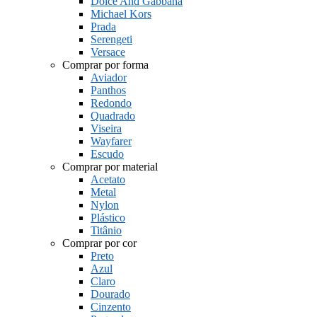
Dolce And Gabbana
Michael Kors
Prada
Serengeti
Versace
Comprar por forma
Aviador
Panthos
Redondo
Quadrado
Viseira
Wayfarer
Escudo
Comprar por material
Acetato
Metal
Nylon
Plástico
Titânio
Comprar por cor
Preto
Azul
Claro
Dourado
Cinzento