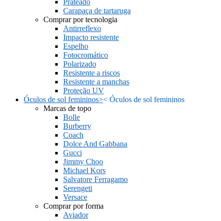
Prateado
Carapaça de tartaruga
Comprar por tecnologia
Antirreflexo
Impacto resistente
Espelho
Fotocromático
Polarizado
Resistente a riscos
Resistente a manchas
Proteção UV
Óculos de sol femininos
>
<
Óculos de sol femininos
Marcas de topo
Bolle
Burberry
Coach
Dolce And Gabbana
Gucci
Jimmy Choo
Michael Kors
Salvatore Ferragamo
Serengeti
Versace
Comprar por forma
Aviador