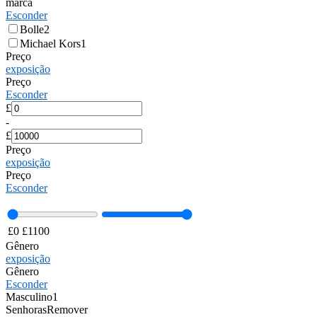
marca
Esconder
Bolle
2
Michael Kors
1
Preço
exposição
Preço
Esconder
£
-
£
Preço
exposição
Preço
Esconder
£
0
£
1100
Gênero
exposição
Gênero
Esconder
Masculino
1
Senhoras
Remover