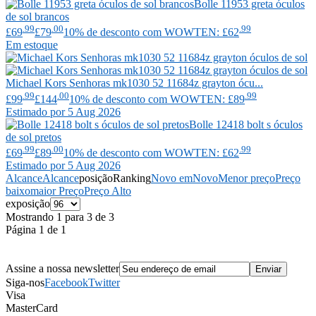
Bolle
11953 greta óculos
de sol brancos
.99
.00
.99
£69
£79
10% de desconto com WOWTEN: £62
Em estoque
Michael Kors
Senhoras mk1030 52 11684z grayton ócu...
.99
.00
.99
£99
£144
10% de desconto com WOWTEN: £89
Estimado por 5 Aug 2026
Bolle
12418 bolt s óculos
de sol pretos
.99
.00
.99
£69
£89
10% de desconto com WOWTEN: £62
Estimado por 5 Aug 2026
Alcance
Alcance
posição
Ranking
Novo em
Novo
Menor preço
Preço
baixo
maior Preço
Preço Alto
exposição
Mostrando 1 para 3 de 3
Página 1 de 1
Assine a nossa newsletter
Siga-nos
Facebook
Twitter
Visa
MasterCard