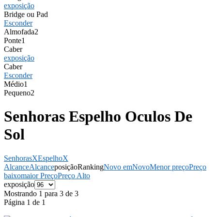
exposição
Bridge ou Pad
Esconder
Almofada
2
Ponte
1
Caber
exposição
Caber
Esconder
Médio
1
Pequeno
2
Senhoras Espelho Oculos De
Sol
Senhoras
X
Espelho
X
Alcance
Alcance
posição
Ranking
Novo em
Novo
Menor preço
Preço
baixo
maior Preço
Preço Alto
exposição
Mostrando 1 para 3 de 3
Página 1 de 1