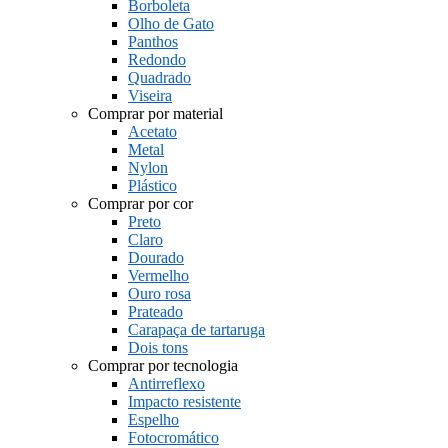
Borboleta
Olho de Gato
Panthos
Redondo
Quadrado
Viseira
Comprar por material
Acetato
Metal
Nylon
Plástico
Comprar por cor
Preto
Claro
Dourado
Vermelho
Ouro rosa
Prateado
Carapaça de tartaruga
Dois tons
Comprar por tecnologia
Antirreflexo
Impacto resistente
Espelho
Fotocromático