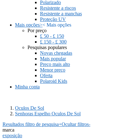
Polarizado
Resistente a riscos
Resistente a manchas
Proteção UV
Mais opções
>
<
Mais opções
Por preço
£ 50 - £ 150
£ 150 - £ 300
Pesquisas populares
Novas chegadas
Mais popular
Preço mais alto
Menor preço
Oferta
Polaroid Kids
Minha conta
Oculos De Sol
Senhoras Espelho Oculos De Sol
Resultados filtro de pesquisa
+
Ocultar filtros
-
marca
exposição