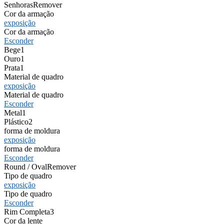
Senhoras
Remover
Cor da armação
exposição
Cor da armação
Esconder
Bege
1
Ouro
1
Prata
1
Material de quadro
exposição
Material de quadro
Esconder
Metal
1
Plástico
2
forma de moldura
exposição
forma de moldura
Esconder
Round / Oval
Remover
Tipo de quadro
exposição
Tipo de quadro
Esconder
Rim Completa
3
Cor da lente