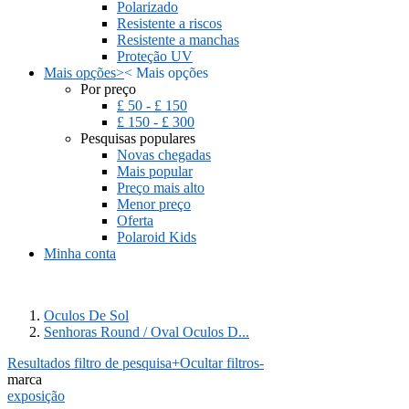
Polarizado
Resistente a riscos
Resistente a manchas
Proteção UV
Mais opções
>
<
Mais opções
Por preço
£ 50 - £ 150
£ 150 - £ 300
Pesquisas populares
Novas chegadas
Mais popular
Preço mais alto
Menor preço
Oferta
Polaroid Kids
Minha conta
Oculos De Sol
Senhoras Round / Oval Oculos D...
Resultados filtro de pesquisa
+
Ocultar filtros
-
marca
exposição