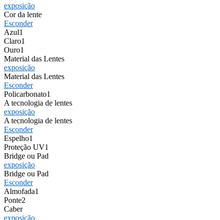
exposição
Cor da lente
Esconder
Azul
1
Claro
1
Ouro
1
Material das Lentes
exposição
Material das Lentes
Esconder
Policarbonato
1
A tecnologia de lentes
exposição
A tecnologia de lentes
Esconder
Espelho
1
Proteção UV
1
Bridge ou Pad
exposição
Bridge ou Pad
Esconder
Almofada
1
Ponte
2
Caber
exposição