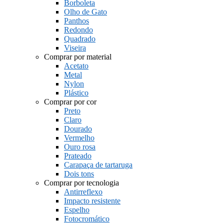
Borboleta
Olho de Gato
Panthos
Redondo
Quadrado
Viseira
Comprar por material
Acetato
Metal
Nylon
Plástico
Comprar por cor
Preto
Claro
Dourado
Vermelho
Ouro rosa
Prateado
Carapaça de tartaruga
Dois tons
Comprar por tecnologia
Antirreflexo
Impacto resistente
Espelho
Fotocromático