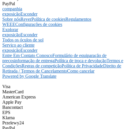
PayPal
companhia
exposição
Esconder
Sobre nós
Rever
Política de cookies
Regulamentos
WEEE
Configurações de cookies
Explorar
exposição
Esconder
Todos os óculos de sol
Serviço ao cliente
exposição
Esconder
Entre Em Contato Conosco
Formulário de equiparação de
preços
informação de entrega
Política de troca e devolução
Termos e
Condições
Regras de competição
Política de Privacidade
Direito de
Retirada / Termos de Cancelamento
Como cancelar
Powered by Google Translate
Visa
MasterCard
American Express
Apple Pay
Bancontact
EPS
Klarna
Przelewy24
PayPal