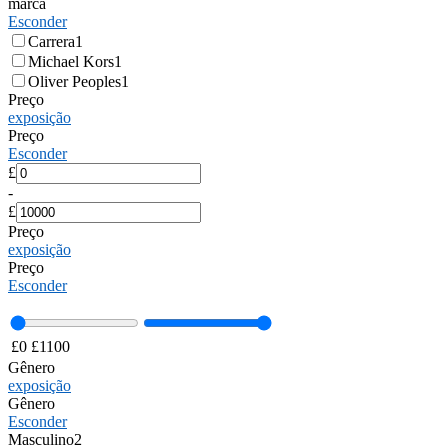
marca
Esconder
Carrera
1
Michael Kors
1
Oliver Peoples
1
Preço
exposição
Preço
Esconder
£
-
£
Preço
exposição
Preço
Esconder
£
0
£
1100
Gênero
exposição
Gênero
Esconder
Masculino
2