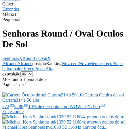
Caber
Esconder
Médio
1
Pequeno
2
Senhoras Round / Oval Oculos
De Sol
Senhoras
X
Round / Oval
X
Alcance
Alcance
posição
Ranking
Novo em
Novo
Menor preço
Preço
baixo
maior Preço
Preço Alto
exposição
Mostrando 1 para 3 de 3
Página 1 de 1
Carrera
Óculos de sol
Carrera314 s 50 10a
.99
.00
.69
£72
£280
10% de desconto com WOWTEN: £65
Em estoque
Michael Kors
Senhoras mk1030 52 11684z grayton ócu...