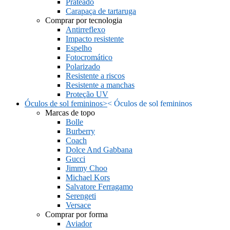
Prateado
Carapaça de tartaruga
Comprar por tecnologia
Antirreflexo
Impacto resistente
Espelho
Fotocromático
Polarizado
Resistente a riscos
Resistente a manchas
Proteção UV
Óculos de sol femininos
>
<
Óculos de sol femininos
Marcas de topo
Bolle
Burberry
Coach
Dolce And Gabbana
Gucci
Jimmy Choo
Michael Kors
Salvatore Ferragamo
Serengeti
Versace
Comprar por forma
Aviador