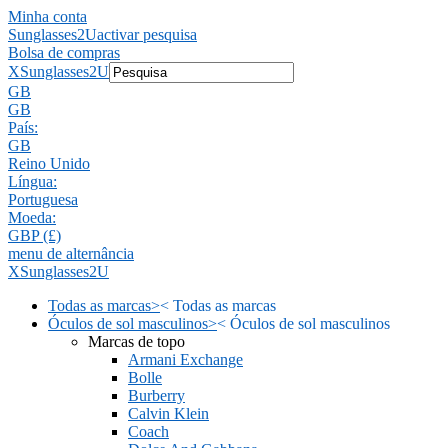
Minha conta
Sunglasses2U
activar pesquisa
Bolsa de compras
X
Sunglasses2U
GB
GB
País:
GB
Reino Unido
Língua:
Portuguesa
Moeda:
GBP (£)
menu de alternância
X
Sunglasses2U
Todas as marcas
>
<
Todas as marcas
Óculos de sol masculinos
>
<
Óculos de sol masculinos
Marcas de topo
Armani Exchange
Bolle
Burberry
Calvin Klein
Coach