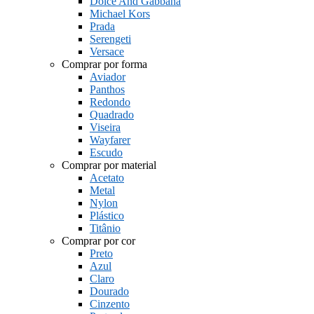
Dolce And Gabbana
Michael Kors
Prada
Serengeti
Versace
Comprar por forma
Aviador
Panthos
Redondo
Quadrado
Viseira
Wayfarer
Escudo
Comprar por material
Acetato
Metal
Nylon
Plástico
Titânio
Comprar por cor
Preto
Azul
Claro
Dourado
Cinzento