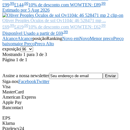
.99
.00
.99
£99
£144
10% de desconto com WOWTEN: £89
Estimado por 5 Aug 2026
Oliver Peoples
Óculos de sol Ov1104c 46 528471 mp ...
.99
.00
.99
£69
£419
10% de desconto com WOWTEN: £62
.99
Disponível Usado a partir de £69
Alcance
Alcance
posição
Ranking
Novo em
Novo
Menor preço
Preço
baixo
maior Preço
Preço Alto
exposição
Mostrando 1 para 3 de 3
Página 1 de 1
Assine a nossa newsletter
Siga-nos
Facebook
Twitter
Visa
MasterCard
American Express
Apple Pay
Bancontact
EPS
Klarna
Przelewy24