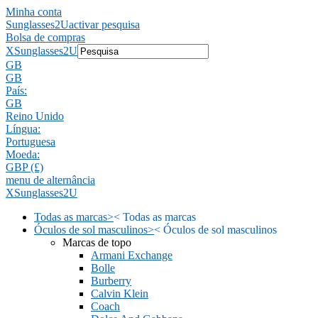
Minha conta
Sunglasses2U
activar pesquisa
Bolsa de compras
X
Sunglasses2U
GB
GB
País:
GB
Reino Unido
Língua:
Portuguesa
Moeda:
GBP (£)
menu de alternância
X
Sunglasses2U
Todas as marcas
>
<
Todas as marcas
Óculos de sol masculinos
>
<
Óculos de sol masculinos
Marcas de topo
Armani Exchange
Bolle
Burberry
Calvin Klein
Coach