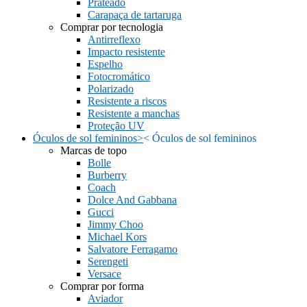
Prateado
Carapaça de tartaruga
Comprar por tecnologia
Antirreflexo
Impacto resistente
Espelho
Fotocromático
Polarizado
Resistente a riscos
Resistente a manchas
Proteção UV
Óculos de sol femininos
>
<
Óculos de sol femininos
Marcas de topo
Bolle
Burberry
Coach
Dolce And Gabbana
Gucci
Jimmy Choo
Michael Kors
Salvatore Ferragamo
Serengeti
Versace
Comprar por forma
Aviador