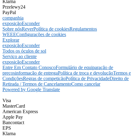
Klarna
Przelewy24
PayPal
companhia
exposição
Esconder
Sobre nós
Rever
Política de cookies
Regulamentos
WEEE
Configurações de cookies
Explorar
exposição
Esconder
Todos os óculos de sol
Serviço ao cliente
exposição
Esconder
Entre Em Contato Conosco
Formulário de equiparação de
preços
informação de entrega
Política de troca e devolução
Termos e
Condições
Regras de competição
Política de Privacidade
Direito de
Retirada / Termos de Cancelamento
Como cancelar
Powered by Google Translate
Visa
MasterCard
American Express
Apple Pay
Bancontact
EPS
Klarna