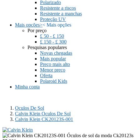
Polarizado
Resistente a riscos
Resistente a manchas
Proteção UV
Mais opções
>
<
Mais opções
Por preço
£ 50 - £ 150
£ 150 - £ 300
Pesquisas populares
Novas chegadas
Mais popular
Preço mais alto
Menor preço
Oferta
Polaroid Kids
Minha conta
Oculos De Sol
Calvin Klein Oculos De Sol
Calvin Klein CK20123S-001