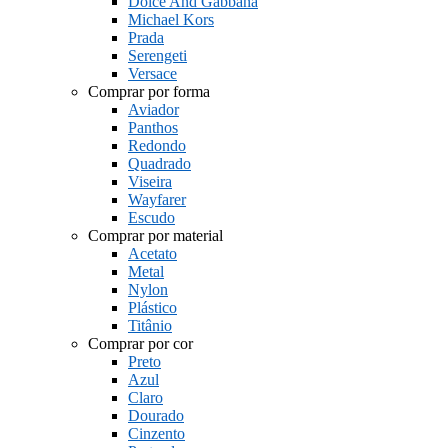
Dolce And Gabbana
Michael Kors
Prada
Serengeti
Versace
Comprar por forma
Aviador
Panthos
Redondo
Quadrado
Viseira
Wayfarer
Escudo
Comprar por material
Acetato
Metal
Nylon
Plástico
Titânio
Comprar por cor
Preto
Azul
Claro
Dourado
Cinzento