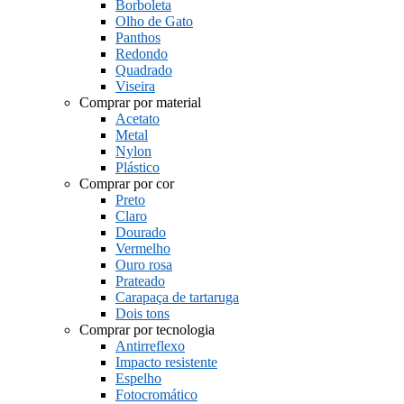
Borboleta
Olho de Gato
Panthos
Redondo
Quadrado
Viseira
Comprar por material
Acetato
Metal
Nylon
Plástico
Comprar por cor
Preto
Claro
Dourado
Vermelho
Ouro rosa
Prateado
Carapaça de tartaruga
Dois tons
Comprar por tecnologia
Antirreflexo
Impacto resistente
Espelho
Fotocromático