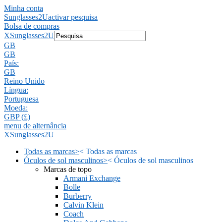
Minha conta
Sunglasses2U
activar pesquisa
Bolsa de compras
X
Sunglasses2U
GB
GB
País:
GB
Reino Unido
Língua:
Portuguesa
Moeda:
GBP (£)
menu de alternância
X
Sunglasses2U
Todas as marcas
>
<
Todas as marcas
Óculos de sol masculinos
>
<
Óculos de sol masculinos
Marcas de topo
Armani Exchange
Bolle
Burberry
Calvin Klein
Coach