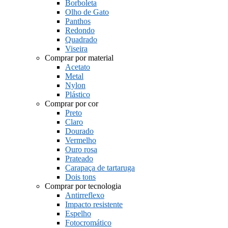
Borboleta
Olho de Gato
Panthos
Redondo
Quadrado
Viseira
Comprar por material
Acetato
Metal
Nylon
Plástico
Comprar por cor
Preto
Claro
Dourado
Vermelho
Ouro rosa
Prateado
Carapaça de tartaruga
Dois tons
Comprar por tecnologia
Antirreflexo
Impacto resistente
Espelho
Fotocromático