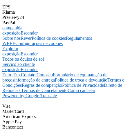
EPS
Klarna
Przelewy24
PayPal
companhia
exposição
Esconder
Sobre nós
Rever
Política de cookies
Regulamentos
WEEE
Configurações de cookies
Explorar
exposição
Esconder
Todos os óculos de sol
Serviço ao cliente
exposição
Esconder
Entre Em Contato Conosco
Formulário de equiparação de
preços
informação de entrega
Política de troca e devolução
Termos e
Condições
Regras de competição
Política de Privacidade
Direito de
Retirada / Termos de Cancelamento
Como cancelar
Powered by Google Translate
Visa
MasterCard
American Express
Apple Pay
Bancontact