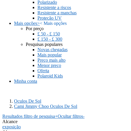
Polarizado
Resistente a riscos
Resistente a manchas
Proteção UV
Mais opções
>
<
Mais opções
Por preço
£ 50 - £ 150
£ 150 - £ 300
Pesquisas populares
Novas chegadas
Mais popular
Preço mais alto
Menor preço
Oferta
Polaroid Kids
Minha conta
Oculos De Sol
Cami Jimmy Choo Oculos De Sol
Resultados filtro de pesquisa
+
Ocultar filtros
-
Alcance
exposição