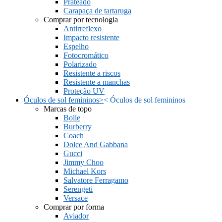
Prateado
Carapaça de tartaruga
Comprar por tecnologia
Antirreflexo
Impacto resistente
Espelho
Fotocromático
Polarizado
Resistente a riscos
Resistente a manchas
Proteção UV
Óculos de sol femininos
>
<
Óculos de sol femininos
Marcas de topo
Bolle
Burberry
Coach
Dolce And Gabbana
Gucci
Jimmy Choo
Michael Kors
Salvatore Ferragamo
Serengeti
Versace
Comprar por forma
Aviador