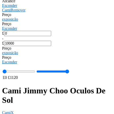
Alcance
Esconder
Cami
Remover
Preço
exposição
Preço
Esconder
£
-
£
Preço
exposição
Preço
Esconder
£
0
£
1120
Cami Jimmy Choo Oculos De
Sol
Cami
X