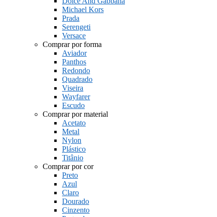
Dolce And Gabbana
Michael Kors
Prada
Serengeti
Versace
Comprar por forma
Aviador
Panthos
Redondo
Quadrado
Viseira
Wayfarer
Escudo
Comprar por material
Acetato
Metal
Nylon
Plástico
Titânio
Comprar por cor
Preto
Azul
Claro
Dourado
Cinzento