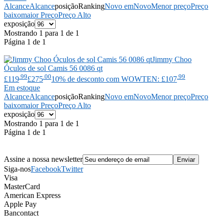
Alcance
Alcance
posição
Ranking
Novo em
Novo
Menor preço
Preço
baixo
maior Preço
Preço Alto
exposição
Mostrando 1 para 1 de 1
Página 1 de 1
Jimmy Choo
Óculos de sol Camis 56 0086 qt
.99
.00
.99
£119
£275
10% de desconto com WOWTEN: £107
Em estoque
Alcance
Alcance
posição
Ranking
Novo em
Novo
Menor preço
Preço
baixo
maior Preço
Preço Alto
exposição
Mostrando 1 para 1 de 1
Página 1 de 1
Assine a nossa newsletter
Siga-nos
Facebook
Twitter
Visa
MasterCard
American Express
Apple Pay
Bancontact