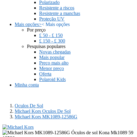
Polarizado
Resistente a riscos
Resistente a manchas
Proteção UV
Mais opções
>
<
Mais opções
Por preço
£ 50 - £ 150
£ 150 - £ 300
Pesquisas populares
Novas chegadas
Mais popular
Preço mais alto
Menor preço
Oferta
Polaroid Kids
Minha conta
Oculos De Sol
Michael Kors Oculos De Sol
Michael Kors MK1089-12586G