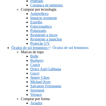
Prateado
Carapaça de tartaruga
Comprar por tecnologia
Antirreflexo
Impacto resistente
Espelho
Fotocromático
Polarizado
Resistente a riscos
Resistente a manchas
Proteção UV
Óculos de sol femininos
>
<
Óculos de sol femininos
Marcas de topo
Bolle
Burberry
Coach
Dolce And Gabbana
Gucci
Jimmy Choo
Michael Kors
Salvatore Ferragamo
Serengeti
Versace
Comprar por forma
Aviador