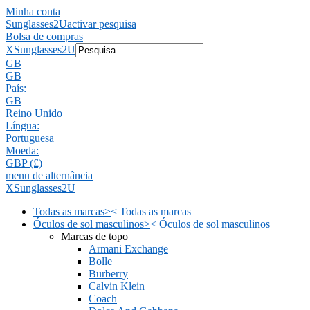
Minha conta
Sunglasses2U
activar pesquisa
Bolsa de compras
X
Sunglasses2U
GB
GB
País:
GB
Reino Unido
Língua:
Portuguesa
Moeda:
GBP (£)
menu de alternância
X
Sunglasses2U
Todas as marcas
>
<
Todas as marcas
Óculos de sol masculinos
>
<
Óculos de sol masculinos
Marcas de topo
Armani Exchange
Bolle
Burberry
Calvin Klein
Coach