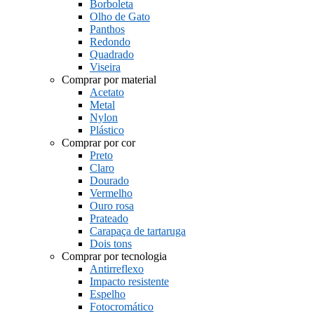
Borboleta
Olho de Gato
Panthos
Redondo
Quadrado
Viseira
Comprar por material
Acetato
Metal
Nylon
Plástico
Comprar por cor
Preto
Claro
Dourado
Vermelho
Ouro rosa
Prateado
Carapaça de tartaruga
Dois tons
Comprar por tecnologia
Antirreflexo
Impacto resistente
Espelho
Fotocromático