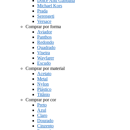
Dolce And Gabbana
Michael Kors
Prada
Serengeti
Versace
Comprar por forma
Aviador
Panthos
Redondo
Quadrado
Viseira
Wayfarer
Escudo
Comprar por material
Acetato
Metal
Nylon
Plástico
Titânio
Comprar por cor
Preto
Azul
Claro
Dourado
Cinzento