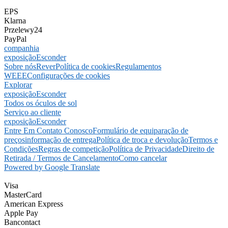
EPS
Klarna
Przelewy24
PayPal
companhia
exposição
Esconder
Sobre nós
Rever
Política de cookies
Regulamentos
WEEE
Configurações de cookies
Explorar
exposição
Esconder
Todos os óculos de sol
Serviço ao cliente
exposição
Esconder
Entre Em Contato Conosco
Formulário de equiparação de
preços
informação de entrega
Política de troca e devolução
Termos e
Condições
Regras de competição
Política de Privacidade
Direito de
Retirada / Termos de Cancelamento
Como cancelar
Powered by Google Translate
Visa
MasterCard
American Express
Apple Pay
Bancontact