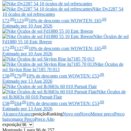
Nike
Dv2287 54
10 óculos de sol refrescantes
.99
.00
.69
£72
£123
10% de desconto com WOWTEN: £65
Estimado por 10 Aug 2026
Nike
Óculos de sol
Fd1880 55 10 Epic Breeze
.99
.00
.69
£72
£127
10% de desconto com WOWTEN: £65
Estimado por 10 Aug 2026
Nike
Óculos de
sol Skylon Rise Iq7185 70 013
.99
.00
.09
£58
£79
10% de desconto com WOWTEN: £53
Estimado por 13 Aug 2026
Nike
Óculos de
sol Ib3683x 60 010 Pursuit Flair
.99
.00
.09
£58
£64
10% de desconto com WOWTEN: £53
Estimado por 13 Aug 2026
Alcance
Alcance
posição
Ranking
Novo em
Novo
Menor preço
Preço
baixo
maior Preço
Preço Alto
exposição
Mostrando 1 para 96 de 257