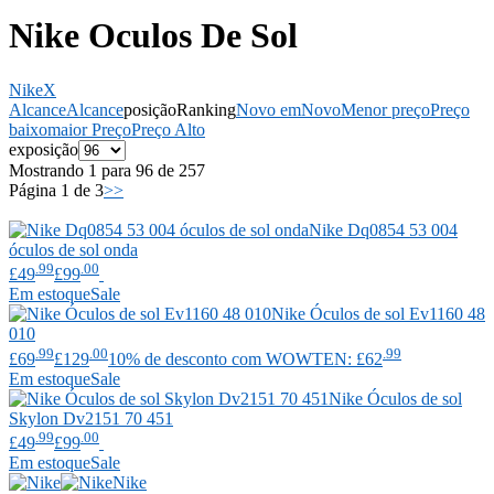
Nike Oculos De Sol
Nike
X
Alcance
Alcance
posição
Ranking
Novo em
Novo
Menor preço
Preço
baixo
maior Preço
Preço Alto
exposição
Mostrando 1 para 96 de 257
Página 1 de 3
>>
Nike
Dq0854 53 004
óculos de sol onda
.99
.00
£49
£99
Em estoque
Sale
Nike
Óculos de sol Ev1160 48
010
.99
.00
.99
£69
£129
10% de desconto com WOWTEN: £62
Em estoque
Sale
Nike
Óculos de sol
Skylon Dv2151 70 451
.99
.00
£49
£99
Em estoque
Sale
Nike