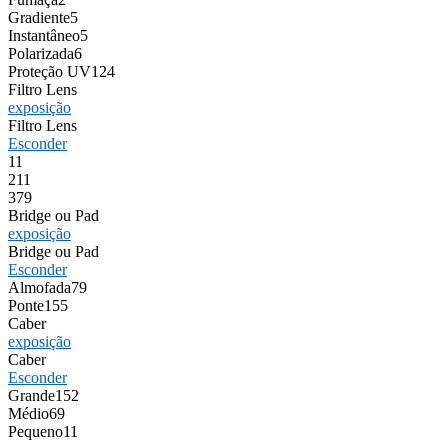
Gradiente
5
Instantâneo
5
Polarizada
6
Proteção UV
124
Filtro Lens
exposição
Filtro Lens
Esconder
1
1
2
11
3
79
Bridge ou Pad
exposição
Bridge ou Pad
Esconder
Almofada
79
Ponte
155
Caber
exposição
Caber
Esconder
Grande
152
Médio
69
Pequeno
11