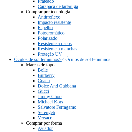
Prateado
Carapaça de tartaruga
Comprar por tecnologia
Antirreflexo
Impacto resistente
Espelho
Fotocromático
Polarizado
Resistente a riscos
Resistente a manchas
Proteção UV
Óculos de sol femininos
>
<
Óculos de sol femininos
Marcas de topo
Bolle
Burberry
Coach
Dolce And Gabbana
Gucci
Jimmy Choo
Michael Kors
Salvatore Ferragamo
Serengeti
Versace
Comprar por forma
Aviador