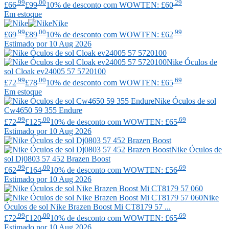
.99
.00
.29
£66
£99
10% de desconto com WOWTEN: £60
Em estoque
Nike
.99
.00
.99
£69
£89
10% de desconto com WOWTEN: £62
Estimado por 10 Aug 2026
Nike
Óculos de
sol Cloak ev24005 57 5720100
.99
.00
.69
£72
£78
10% de desconto com WOWTEN: £65
Em estoque
Nike
Óculos de sol
Cw4650 59 355 Endure
.99
.00
.69
£72
£125
10% de desconto com WOWTEN: £65
Estimado por 10 Aug 2026
Nike
Óculos de
sol Dj0803 57 452 Brazen Boost
.99
.00
.69
£62
£164
10% de desconto com WOWTEN: £56
Estimado por 10 Aug 2026
Nike
Óculos de sol Nike Brazen Boost Mi CT8179 57 ...
.99
.00
.69
£72
£120
10% de desconto com WOWTEN: £65
Estimado por 10 Aug 2026