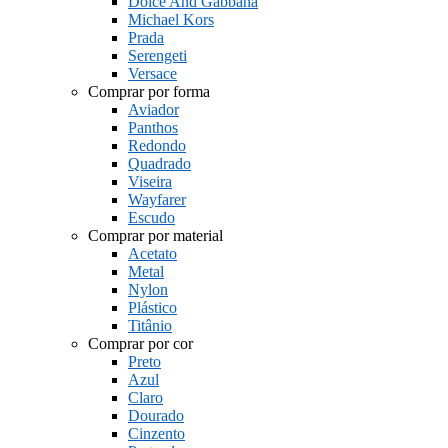
Dolce And Gabbana
Michael Kors
Prada
Serengeti
Versace
Comprar por forma
Aviador
Panthos
Redondo
Quadrado
Viseira
Wayfarer
Escudo
Comprar por material
Acetato
Metal
Nylon
Plástico
Titânio
Comprar por cor
Preto
Azul
Claro
Dourado
Cinzento