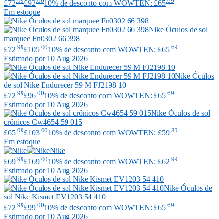
.99
.00
.69
£72
£92
10% de desconto com WOWTEN: £65
Em estoque
Nike
Óculos de sol
marquee Fn0302 66 398
.99
.00
.69
£72
£105
10% de desconto com WOWTEN: £65
Estimado por 10 Aug 2026
Nike
Óculos
de sol Nike Endurecer 59 M FJ2198 10
.99
.00
.69
£72
£96
10% de desconto com WOWTEN: £65
Estimado por 10 Aug 2026
Nike
Óculos de sol
crônicos Cw4654 59 015
.99
.00
.39
£65
£103
10% de desconto com WOWTEN: £59
Em estoque
Nike
.99
.00
.99
£69
£169
10% de desconto com WOWTEN: £62
Estimado por 10 Aug 2026
Nike
Óculos de
sol Nike Kismet EV1203 54 410
.99
.00
.69
£72
£99
10% de desconto com WOWTEN: £65
Estimado por 10 Aug 2026