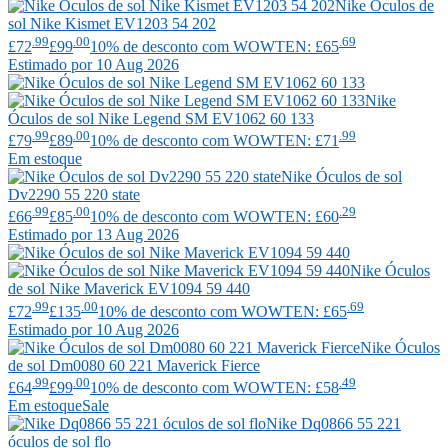
Nike
Óculos de
sol Nike Kismet EV1203 54 202
.99
.00
.69
£72
£99
10% de desconto com WOWTEN: £65
Estimado por 10 Aug 2026
Nike
Óculos de sol Nike Legend SM EV1062 60 133
.99
.00
.99
£79
£89
10% de desconto com WOWTEN: £71
Em estoque
Nike
Óculos de sol
Dv2290 55 220 state
.99
.00
.29
£66
£85
10% de desconto com WOWTEN: £60
Estimado por 13 Aug 2026
Nike
Óculos
de sol Nike Maverick EV1094 59 440
.99
.00
.69
£72
£135
10% de desconto com WOWTEN: £65
Estimado por 10 Aug 2026
Nike
Óculos
de sol Dm0080 60 221 Maverick Fierce
.99
.00
.49
£64
£99
10% de desconto com WOWTEN: £58
Em estoque
Sale
Nike
Dq0866 55 221
óculos de sol flo