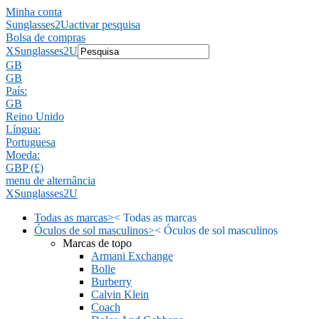
Minha conta
Sunglasses2U
activar pesquisa
Bolsa de compras
X
Sunglasses2U
GB
GB
País:
GB
Reino Unido
Língua:
Portuguesa
Moeda:
GBP (£)
menu de alternância
X
Sunglasses2U
Todas as marcas
>
<
Todas as marcas
Óculos de sol masculinos
>
<
Óculos de sol masculinos
Marcas de topo
Armani Exchange
Bolle
Burberry
Calvin Klein
Coach