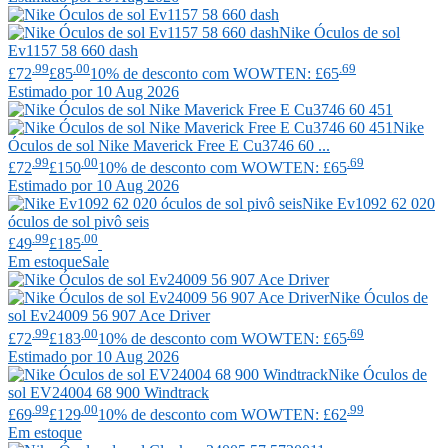
Nike
Óculos de sol
Ev1157 58 660 dash
.99
.00
.69
£72
£85
10% de desconto com WOWTEN: £65
Estimado por 10 Aug 2026
Nike
Óculos de sol Nike Maverick Free E Cu3746 60 ...
.99
.00
.69
£72
£150
10% de desconto com WOWTEN: £65
Estimado por 10 Aug 2026
Nike
Ev1092 62 020
óculos de sol pivô seis
.99
.00
£49
£185
Em estoque
Sale
Nike
Óculos de
sol Ev24009 56 907 Ace Driver
.99
.00
.69
£72
£183
10% de desconto com WOWTEN: £65
Estimado por 10 Aug 2026
Nike
Óculos de
sol EV24004 68 900 Windtrack
.99
.00
.99
£69
£129
10% de desconto com WOWTEN: £62
Em estoque