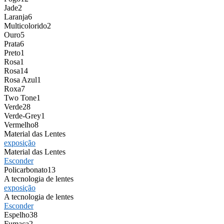
Jade
2
Laranja
6
Multicolorido
2
Ouro
5
Prata
6
Preto
1
Rosa
1
Rosa
14
Rosa Azul
1
Roxa
7
Two Tone
1
Verde
28
Verde-Grey
1
Vermelho
8
Material das Lentes
exposição
Material das Lentes
Esconder
Policarbonato
13
A tecnologia de lentes
exposição
A tecnologia de lentes
Esconder
Espelho
38
Fumaça
2