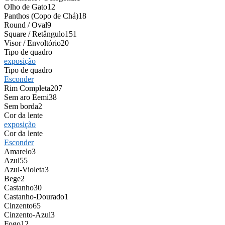
Olho de Gato
12
Panthos (Copo de Chá)
18
Round / Oval
9
Square / Retângulo
151
Visor / Envoltório
20
Tipo de quadro
exposição
Tipo de quadro
Esconder
Rim Completa
207
Sem aro Eemi
38
Sem borda
2
Cor da lente
exposição
Cor da lente
Esconder
Amarelo
3
Azul
55
Azul-Violeta
3
Bege
2
Castanho
30
Castanho-Dourado
1
Cinzento
65
Cinzento-Azul
3
Fogo
12