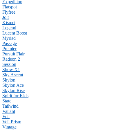
Expedition
Flatspot
Flyfree
Jolt
Kismet
Legend
Lucent Boost
Myriad
Passage
Premier
Pursuit Flair
Radeon 2
Session
Show X1
Sky Ascent
Skylon
Skylon Ace
Skylon Rise
Spirit for Kids
State
Tailwind
Valiant
Veil
Veil Prism
Vintage