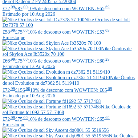
de sol Radeon 2 FV2405 52 5220004
.99
.00
.69
£72
£87
10% de desconto com WOWTEN: £65
Estimado por 10 Aug 2026
Nike
Óculos de sol Jolt
Dz7378 57 100
.99
.00
.09
£58
£75
10% de desconto com WOWTEN: £53
Em estoque
Nike
Óculos de
sol Skylon Ace Ib3520x 70 100
.99
.00
.29
£66
£75
10% de desconto com WOWTEN: £60
Estimado por 13 Aug 2026
Nike
Óculos
de sol Evolution m dz7362 51 5119410
.99
.00
.69
£72
£156
10% de desconto com WOWTEN: £65
Estimado por 10 Aug 2026
Nike
Óculos de
sol Fortune fd1692 57 5717468
.99
.00
.69
£72
£75
10% de desconto com WOWTEN: £65
Em estoque
Nike
Óculos