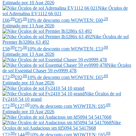
Estimado por 10 Aug 2026
Nike
Óculos de
sol Adrenalina EV1112 66 021
.99
.00
.29
£66
£85
10% de desconto com WOWTEN: £60
Estimado por 13 Aug 2026
Nike
Óculos de sol
Premier Ib3286x 63 492
.99
.00
.09
£58
£75
10% de desconto com WOWTEN: £53
Estimado por 13 Aug 2026
Nike
Óculos
de sol Essential Chaser 59 ev0999 478
.99
.00
.69
£72
£92
10% de desconto com WOWTEN: £65
Estimado por 10 Aug 2026
Nike
Óculos de sol
Fv2410 54 10 grand
.99
.00
.69
£72
£127
10% de desconto com WOWTEN: £65
Estimado por 10 Aug 2026
Nike
Óculos de sol Audacious sm fd5094 54 5417668
.99
.00
.69
£72
£144
10% de desconto com WOWTEN: £65