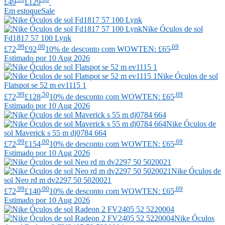
£49
£129
Em estoque
Sale
Nike
Óculos de sol
Fd1817 57 100 Lynk
.99
.00
.69
£72
£92
10% de desconto com WOWTEN: £65
Estimado por 10 Aug 2026
Nike
Óculos de sol
Flatspot se 52 m ev1115 1
.99
.50
.69
£72
£128
10% de desconto com WOWTEN: £65
Estimado por 10 Aug 2026
Nike
Óculos de
sol Maverick s 55 m dj0784 664
.99
.00
.69
£72
£154
10% de desconto com WOWTEN: £65
Estimado por 10 Aug 2026
Nike
Óculos de
sol Neo rd m dv2297 50 5020021
.99
.00
.69
£72
£140
10% de desconto com WOWTEN: £65
Estimado por 10 Aug 2026
Nike
Óculos