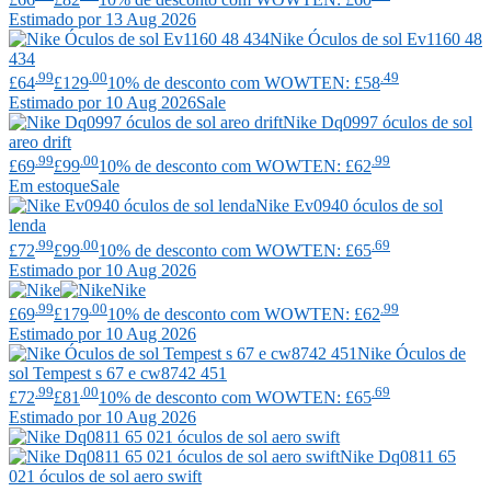
Estimado por 13 Aug 2026
Nike
Óculos de sol Ev1160 48
434
.99
.00
.49
£64
£129
10% de desconto com WOWTEN: £58
Estimado por 10 Aug 2026
Sale
Nike
Dq0997 óculos de sol
areo drift
.99
.00
.99
£69
£99
10% de desconto com WOWTEN: £62
Em estoque
Sale
Nike
Ev0940 óculos de sol
lenda
.99
.00
.69
£72
£99
10% de desconto com WOWTEN: £65
Estimado por 10 Aug 2026
Nike
.99
.00
.99
£69
£179
10% de desconto com WOWTEN: £62
Estimado por 10 Aug 2026
Nike
Óculos de
sol Tempest s 67 e cw8742 451
.99
.00
.69
£72
£81
10% de desconto com WOWTEN: £65
Estimado por 10 Aug 2026
Nike
Dq0811 65
021 óculos de sol aero swift