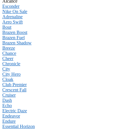
Alcance
Esconder
Nike On Sale
Adrenaline
Aero Swift
Bout
Brazen Boost
Brazen Fuel
Brazen Shadow
Breeze
Chance
Cheer
Chronicle
City
City Hero
Cloak
Club Premier
Crescent Fall
Cruiser
Dash
Echo
Electric Daze
Endeavor
Endure
Essential Horizon