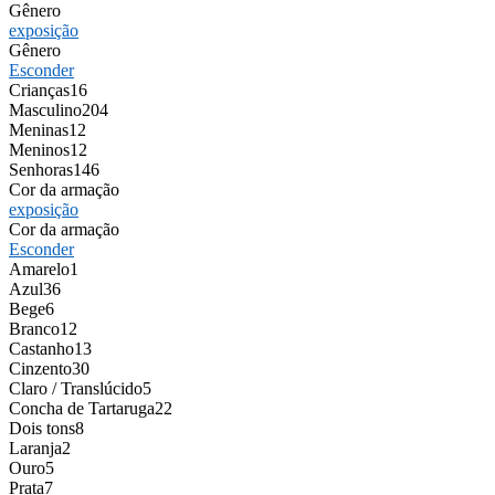
Gênero
exposição
Gênero
Esconder
Crianças
16
Masculino
204
Meninas
12
Meninos
12
Senhoras
146
Cor da armação
exposição
Cor da armação
Esconder
Amarelo
1
Azul
36
Bege
6
Branco
12
Castanho
13
Cinzento
30
Claro / Translúcido
5
Concha de Tartaruga
22
Dois tons
8
Laranja
2
Ouro
5
Prata
7