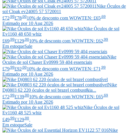
Nike
Óculos de
sol Cloak ev24005 57 5720011
.99
.00
.69
£72
£78
10% de desconto com WOWTEN: £65
Estimado por 10 Aug 2026
Nike
Óculos de sol
Ev1160 48 650 whiz
.99
.00
.99
£69
£129
10% de desconto com WOWTEN: £62
Em estoque
Sale
Nike
Óculos de sol Chaser Ev0999 59 404 essenciais
.99
.00
.99
£79
£92
10% de desconto com WOWTEN: £71
Estimado por 10 Aug 2026
Nike
Dj0803 62 220 óculos de sol brazel combust&ia...
.99
.00
.69
£72
£139
10% de desconto com WOWTEN: £65
Estimado por 10 Aug 2026
Nike
Óculos de sol
Ev1160 48 525 whiz
.99
.00
£49
£129
Em estoque
Sale
Nike