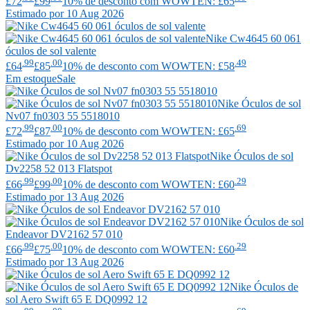
£72
£99
10% de desconto com WOWTEN: £65
Estimado por 10 Aug 2026
Nike
Cw4645 60 061
óculos de sol valente
.99
.00
.49
£64
£85
10% de desconto com WOWTEN: £58
Em estoque
Sale
Nike
Óculos de sol
Nv07 fn0303 55 5518010
.99
.00
.69
£72
£87
10% de desconto com WOWTEN: £65
Estimado por 10 Aug 2026
Nike
Óculos de sol
Dv2258 52 013 Flatspot
.99
.00
.29
£66
£99
10% de desconto com WOWTEN: £60
Estimado por 13 Aug 2026
Nike
Óculos de sol
Endeavor DV2162 57 010
.99
.00
.29
£66
£75
10% de desconto com WOWTEN: £60
Estimado por 13 Aug 2026
Nike
Óculos de
sol Aero Swift 65 E DQ0992 12