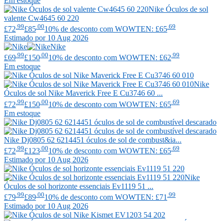
Em estoque
Nike
Óculos de sol
valente Cw4645 60 220
.99
.00
.69
£72
£85
10% de desconto com WOWTEN: £65
Estimado por 10 Aug 2026
Nike
.99
.00
.99
£69
£150
10% de desconto com WOWTEN: £62
Em estoque
Nike
Óculos de sol Nike Maverick Free E Cu3746 60 ...
.99
.00
.69
£72
£150
10% de desconto com WOWTEN: £65
Em estoque
Nike
Dj0805 62 6214451 óculos de sol de combust&ia...
.99
.00
.69
£72
£123
10% de desconto com WOWTEN: £65
Estimado por 10 Aug 2026
Nike
Óculos de sol horizonte essenciais Ev1119 51 ...
.99
.00
.99
£79
£89
10% de desconto com WOWTEN: £71
Estimado por 10 Aug 2026