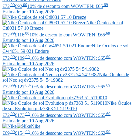
.99
.00
.69
£72
£92
10% de desconto com WOWTEN: £65
Estimado por 10 Aug 2026
Nike
Óculos de sol
Ct8031 57 10 Breeze
.99
.00
.69
£72
£116
10% de desconto com WOWTEN: £65
Estimado por 10 Aug 2026
Nike
Óculos de sol
Cw4651 59 021 Endure
.99
.00
.69
£72
£109
10% de desconto com WOWTEN: £65
Estimado por 10 Aug 2026
Nike
Óculos de
sol Neo sq dv2375 54 5419382
.99
.00
.69
£72
£127
10% de desconto com WOWTEN: £65
Estimado por 10 Aug 2026
Nike
Óculos
de sol Evolution p dz7363 51 5119010
.99
.00
.69
£72
£173
10% de desconto com WOWTEN: £65
Estimado por 10 Aug 2026
Nike
.99
.00
.99
£69
£154
10% de desconto com WOWTEN: £62