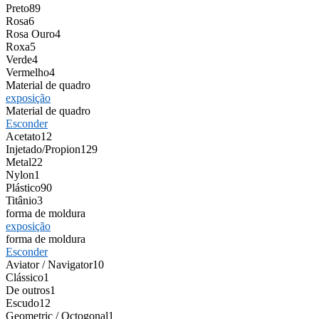
Preto
89
Rosa
6
Rosa Ouro
4
Roxa
5
Verde
4
Vermelho
4
Material de quadro
exposição
Material de quadro
Esconder
Acetato
12
Injetado/Propion
129
Metal
22
Nylon
1
Plástico
90
Titânio
3
forma de moldura
exposição
forma de moldura
Esconder
Aviator / Navigator
10
Clássico
1
De outros
1
Escudo
12
Geometric / Octogonal
1