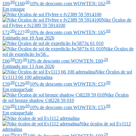
.99
.00
.99
£69
£160
10% de desconto com WOWTEN: £62
Em estoque
Nike
Óculos de
sol Flyfree e fv2389 59 5914100
.99
.00
.69
£72
£227
10% de desconto com WOWTEN: £65
Estimado por 10 Aug 2026
Nike
Óculos de
sol de expedição Iw58...
.99
.00
.29
£66
£95
10% de desconto com WOWTEN: £60
Estimado por 13 Aug 2026
Nike
Óculos de sol
Ev1113 66 100 adrenalina
.99
.00
.99
£59
£129
10% de desconto com WOWTEN: £53
Em estoque
Sale
Nike
Óculos
de sol bronze shadow Ct8228 59 010
.99
.00
.99
£59
£109
10% de desconto com WOWTEN: £53
Em estoque
Sale
Nike
óculos de sol Ev1112
adrenalina
.99
.00
.29
£66
£82
10% de desconto com WOWTEN: £60