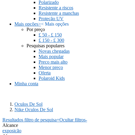
Polarizado
Resistente a riscos
Resistente a manchas
Proteção UV
Mais opções
>
<
Mais opções
Por preço
£ 50 - £ 150
£ 150 - £ 300
Pesquisas populares
Novas chegadas
Mais popular
Preço mais alto
Menor preço
Oferta
Polaroid Kids
Minha conta
Oculos De Sol
Nike Oculos De Sol
Resultados filtro de pesquisa
+
Ocultar filtros
-
Alcance
exposição