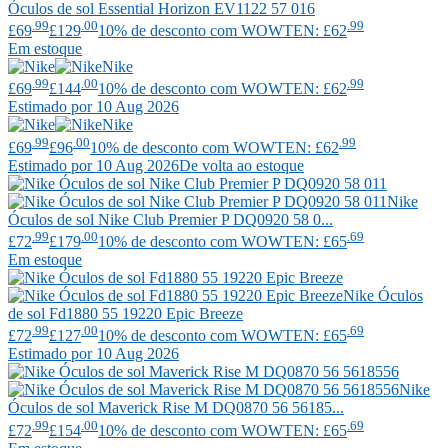
Óculos de sol Essential Horizon EV1122 57 016
.99
.00
.99
£69
£129
10% de desconto com WOWTEN: £62
Em estoque
Nike
.99
.00
.99
£69
£144
10% de desconto com WOWTEN: £62
Estimado por 10 Aug 2026
Nike
.99
.00
.99
£69
£96
10% de desconto com WOWTEN: £62
Estimado por 10 Aug 2026
De volta ao estoque
Nike
Óculos de sol Nike Club Premier P DQ0920 58 0...
.99
.00
.69
£72
£179
10% de desconto com WOWTEN: £65
Em estoque
Nike
Óculos
de sol Fd1880 55 19220 Epic Breeze
.99
.00
.69
£72
£127
10% de desconto com WOWTEN: £65
Estimado por 10 Aug 2026
Nike
Óculos de sol Maverick Rise M DQ0870 56 56185...
.99
.00
.69
£72
£154
10% de desconto com WOWTEN: £65