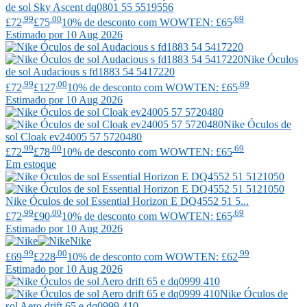
de sol Sky Ascent dq0801 55 5519556
.99
.00
.69
£72
£75
10% de desconto com WOWTEN: £65
Estimado por 10 Aug 2026
Nike
Óculos
de sol Audacious s fd1883 54 5417220
.99
.00
.69
£72
£127
10% de desconto com WOWTEN: £65
Estimado por 10 Aug 2026
Nike
Óculos de
sol Cloak ev24005 57 5720480
.99
.00
.69
£72
£78
10% de desconto com WOWTEN: £65
Em estoque
Nike
Óculos de sol Essential Horizon E DQ4552 51 5...
.99
.00
.69
£72
£90
10% de desconto com WOWTEN: £65
Estimado por 10 Aug 2026
Nike
.99
.00
.99
£69
£228
10% de desconto com WOWTEN: £62
Estimado por 10 Aug 2026
Nike
Óculos de
sol Aero drift 65 e dq0999 410