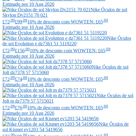
Estimado por 10 Aug 2026
Nike
Óculos de sol
Skylon Dv2151 70 021
.99
.00
.69
£72
£99
10% de desconto com WOWTEN: £65
Estimado por 10 Aug 2026
Nike
Óculos
de sol Evolution e dz7361 51 5119220
.99
.00
.69
£72
£156
10% de desconto com WOWTEN: £65
Estimado por 10 Aug 2026
Nike
Óculos de sol
Jolt dz7378 57 5715060
.99
.00
.69
£72
£74
10% de desconto com WOWTEN: £65
Estimado por 10 Aug 2026
Nike
Óculos de sol
Jolt m dz7379 57 5715021
.99
.00
.69
£72
£76
10% de desconto com WOWTEN: £65
Estimado por 10 Aug 2026
Nike
Óculos de
sol Kismet ev1203 54 5419656
.99
.00
.69