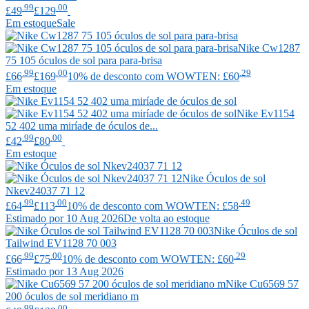
.99
.00
£49
£129
Em estoque
Sale
Nike
Cw1287
75 105 óculos de sol para para-brisa
.99
.00
.29
£66
£169
10% de desconto com WOWTEN: £60
Em estoque
Nike
Ev1154
52 402 uma miríade de óculos de...
.99
.00
£42
£80
Em estoque
Nike
Óculos de sol
Nkev24037 71 12
.99
.00
.49
£64
£113
10% de desconto com WOWTEN: £58
Estimado por 10 Aug 2026
De volta ao estoque
Nike
Óculos de sol
Tailwind EV1128 70 003
.99
.00
.29
£66
£75
10% de desconto com WOWTEN: £60
Estimado por 13 Aug 2026
Nike
Cu6569 57
200 óculos de sol meridiano m
.99
.00