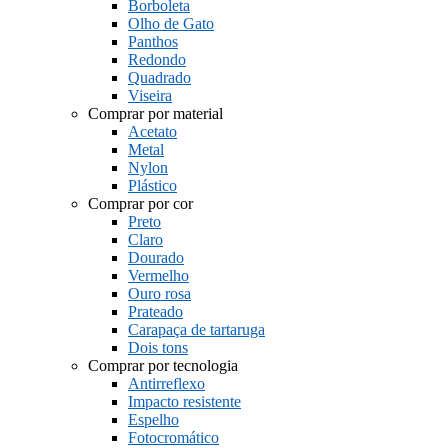
Borboleta
Olho de Gato
Panthos
Redondo
Quadrado
Viseira
Comprar por material
Acetato
Metal
Nylon
Plástico
Comprar por cor
Preto
Claro
Dourado
Vermelho
Ouro rosa
Prateado
Carapaça de tartaruga
Dois tons
Comprar por tecnologia
Antirreflexo
Impacto resistente
Espelho
Fotocromático