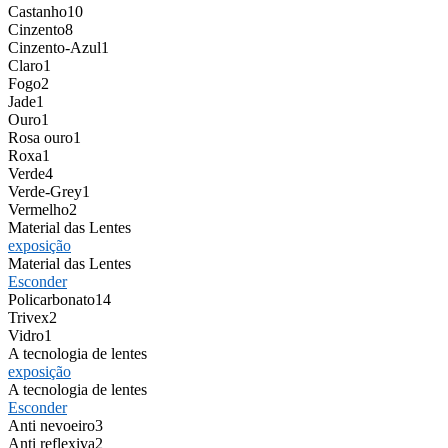
Castanho
10
Cinzento
8
Cinzento-Azul
1
Claro
1
Fogo
2
Jade
1
Ouro
1
Rosa ouro
1
Roxa
1
Verde
4
Verde-Grey
1
Vermelho
2
Material das Lentes
exposição
Material das Lentes
Esconder
Policarbonato
14
Trivex
2
Vidro
1
A tecnologia de lentes
exposição
A tecnologia de lentes
Esconder
Anti nevoeiro
3
Anti reflexiva
2