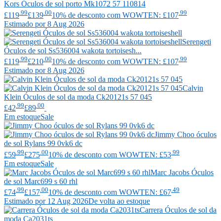
Kors
Óculos de sol porto Mk1072 57 110814
.99
.00
.99
£119
£139
10% de desconto com WOWTEN: £107
Estimado por 8 Aug 2026
Serengeti
Óculos de sol Ss536004 wakota tortoisesh...
.99
.00
.99
£119
£210
10% de desconto com WOWTEN: £107
Estimado por 8 Aug 2026
Calvin
Klein
Óculos de sol da moda Ck20121s 57 045
.99
.00
£42
£89
Em estoque
Sale
Jimmy Choo
óculos
de sol Rylans 99 0vk6 dc
.99
.00
.99
£59
£275
10% de desconto com WOWTEN: £53
Em estoque
Sale
Marc Jacobs
Óculos
de sol Marc699 s 60 rhl
.99
.00
.49
£74
£157
10% de desconto com WOWTEN: £67
Estimado por 12 Aug 2026
De volta ao estoque
Carrera
Óculos de sol da
moda Ca2031ts