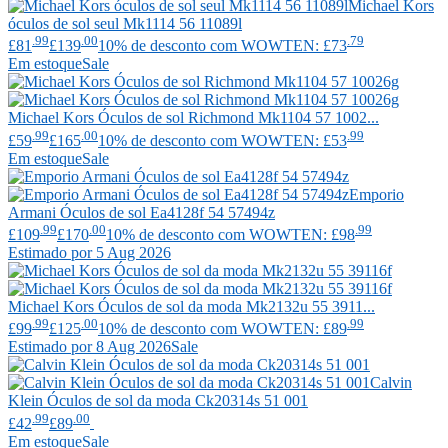
Michael Kors
óculos de sol seul Mk1114 56 11089l
.99
.00
.79
£81
£139
10% de desconto com WOWTEN: £73
Em estoque
Sale
Michael Kors
Óculos de sol Richmond Mk1104 57 1002...
.99
.00
.99
£59
£165
10% de desconto com WOWTEN: £53
Em estoque
Sale
Emporio
Armani
Óculos de sol Ea4128f 54 57494z
.99
.00
.99
£109
£170
10% de desconto com WOWTEN: £98
Estimado por 5 Aug 2026
Michael Kors
Óculos de sol da moda Mk2132u 55 3911...
.99
.00
.99
£99
£125
10% de desconto com WOWTEN: £89
Estimado por 8 Aug 2026
Sale
Calvin
Klein
Óculos de sol da moda Ck20314s 51 001
.99
.00
£42
£89
Em estoque
Sale