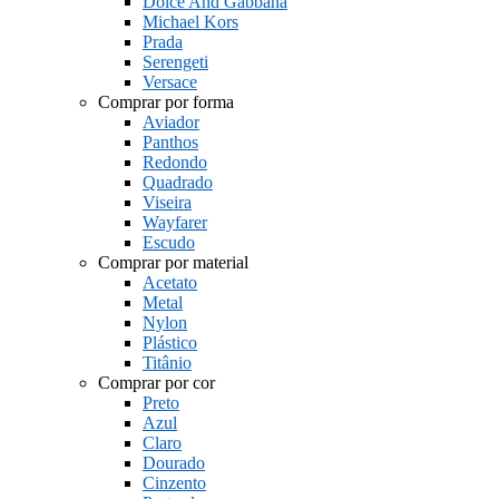
Dolce And Gabbana
Michael Kors
Prada
Serengeti
Versace
Comprar por forma
Aviador
Panthos
Redondo
Quadrado
Viseira
Wayfarer
Escudo
Comprar por material
Acetato
Metal
Nylon
Plástico
Titânio
Comprar por cor
Preto
Azul
Claro
Dourado
Cinzento