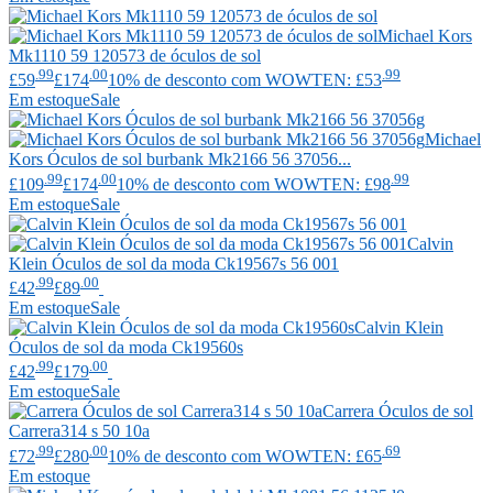
Michael Kors
Mk1110 59 120573 de óculos de sol
.99
.00
.99
£59
£174
10% de desconto com WOWTEN: £53
Em estoque
Sale
Michael
Kors
Óculos de sol burbank Mk2166 56 37056...
.99
.00
.99
£109
£174
10% de desconto com WOWTEN: £98
Em estoque
Sale
Calvin
Klein
Óculos de sol da moda Ck19567s 56 001
.99
.00
£42
£89
Em estoque
Sale
Calvin Klein
Óculos de sol da moda Ck19560s
.99
.00
£42
£179
Em estoque
Sale
Carrera
Óculos de sol
Carrera314 s 50 10a
.99
.00
.69
£72
£280
10% de desconto com WOWTEN: £65
Em estoque