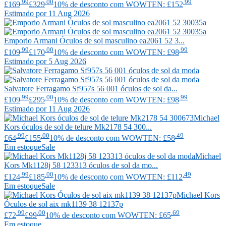
.99
.00
.99
£169
£329
10% de desconto com WOWTEN: £152
Estimado por 11 Aug 2026
Emporio Armani
Óculos de sol masculino ea2061 52 3...
.99
.00
.99
£109
£170
10% de desconto com WOWTEN: £98
Estimado por 5 Aug 2026
Salvatore Ferragamo
Sf957s 56 001 óculos de sol da...
.99
.00
.99
£109
£295
10% de desconto com WOWTEN: £98
Estimado por 11 Aug 2026
Michael
Kors
óculos de sol de telure Mk2178 54 300...
.99
.00
.49
£64
£155
10% de desconto com WOWTEN: £58
Em estoque
Sale
Michael
Kors
Mk1128j 58 123313 óculos de sol da mo...
.99
.00
.49
£124
£185
10% de desconto com WOWTEN: £112
Em estoque
Sale
Michael Kors
Óculos de sol aix mk1139 38 12137p
.99
.00
.69
£72
£99
10% de desconto com WOWTEN: £65
Em estoque