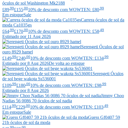
óculos de sol Washington Mk2188
.99
.00
.99
£89
£155
10% de desconto com WOWTEN: £80
Em estoque
Sale
Carrera
óculos de sol da
moda Ca1035gs
.99
.00
.49
£64
£170
10% de desconto com WOWTEN: £58
Estimado por 11 Aug 2026
Serengeti
Óculos de sol
ouro 8929 hamel
.99
.00
.99
£149
£240
10% de desconto com WOWTEN: £134
Estimado por 8 Aug 2026
De volta ao estoque
Serengeti
Óculos
de sol bege wakota Ss536001
.99
.00
.99
£109
£180
10% de desconto com WOWTEN: £98
Estimado por 8 Aug 2026
Jimmy Choo
Nadias 56 0086 70 óculos de sol nadia
.99
.00
.49
£114
£229
10% de desconto com WOWTEN: £103
Em estoque
Sale
Guess
Gf0407 59
21b óculos de sol da moda
.99
.00