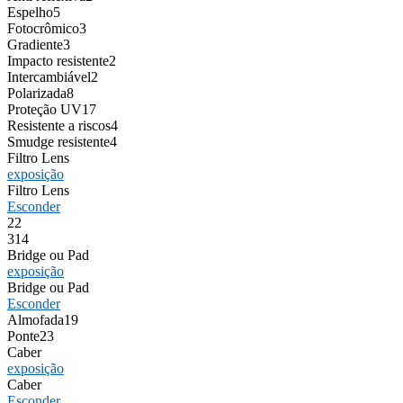
Espelho
5
Fotocrômico
3
Gradiente
3
Impacto resistente
2
Intercambiável
2
Polarizada
8
Proteção UV
17
Resistente a riscos
4
Smudge resistente
4
Filtro Lens
exposição
Filtro Lens
Esconder
2
2
3
14
Bridge ou Pad
exposição
Bridge ou Pad
Esconder
Almofada
19
Ponte
23
Caber
exposição
Caber
Esconder