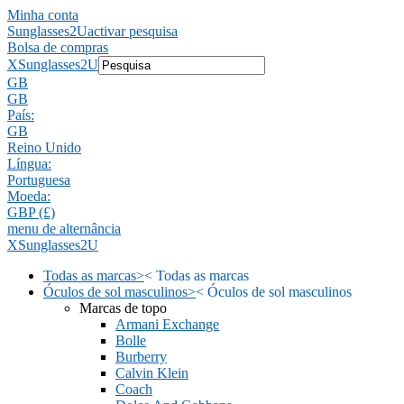
Minha conta
Sunglasses2U
activar pesquisa
Bolsa de compras
X
Sunglasses2U
GB
GB
País:
GB
Reino Unido
Língua:
Portuguesa
Moeda:
GBP (£)
menu de alternância
X
Sunglasses2U
Todas as marcas
>
<
Todas as marcas
Óculos de sol masculinos
>
<
Óculos de sol masculinos
Marcas de topo
Armani Exchange
Bolle
Burberry
Calvin Klein
Coach