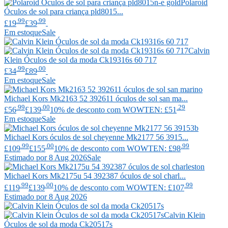
Polaroid
Óculos de sol para criança pld8015...
.99
.99
£19
£39
Em estoque
Sale
Calvin
Klein
Óculos de sol da moda Ck19316s 60 717
.99
.00
£34
£89
Em estoque
Sale
Michael Kors
Mk2163 52 392611 óculos de sol san ma...
.99
.00
.29
£56
£139
10% de desconto com WOWTEN: £51
Em estoque
Sale
Michael Kors
óculos de sol cheyenne Mk2177 56 3915...
.99
.00
.99
£109
£155
10% de desconto com WOWTEN: £98
Estimado por 8 Aug 2026
Sale
Michael Kors
Mk2175u 54 392387 óculos de sol charl...
.99
.00
.99
£119
£139
10% de desconto com WOWTEN: £107
Estimado por 8 Aug 2026
Calvin Klein
Óculos de sol da moda Ck20517s