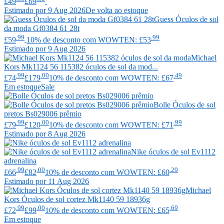
£49
£69
Estimado por 9 Aug 2026
De volta ao estoque
Guess
Óculos de sol
da moda Gf0384 61 28t
.99
.99
£59
10% de desconto com WOWTEN: £53
Estimado por 9 Aug 2026
Michael
Kors
Mk1124 56 115382 óculos de sol da mod...
.99
.00
.49
£74
£179
10% de desconto com WOWTEN: £67
Em estoque
Sale
Bolle
Óculos de sol
pretos Bs029006 prêmio
.99
.00
.99
£79
£120
10% de desconto com WOWTEN: £71
Estimado por 8 Aug 2026
Nike
óculos de sol Ev1112
adrenalina
.99
.00
.29
£66
£82
10% de desconto com WOWTEN: £60
Estimado por 11 Aug 2026
Michael
Kors
Óculos de sol cortez Mk1140 59 18936g
.99
.00
.69
£72
£99
10% de desconto com WOWTEN: £65
Em estoque