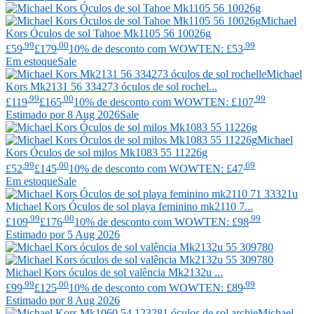
Michael
Kors
Óculos de sol Tahoe Mk1105 56 10026g
.99
.00
.99
£59
£179
10% de desconto com WOWTEN: £53
Em estoque
Sale
Michael
Kors
Mk2131 56 334273 óculos de sol rochel...
.99
.00
.99
£119
£165
10% de desconto com WOWTEN: £107
Estimado por 8 Aug 2026
Sale
Michael
Kors
Óculos de sol milos Mk1083 55 11226g
.99
.00
.69
£52
£145
10% de desconto com WOWTEN: £47
Em estoque
Sale
Michael Kors
Óculos de sol playa feminino mk2110 7...
.99
.00
.99
£109
£176
10% de desconto com WOWTEN: £98
Estimado por 5 Aug 2026
Michael Kors
óculos de sol valência Mk2132u ...
.99
.00
.99
£99
£125
10% de desconto com WOWTEN: £89
Estimado por 8 Aug 2026
Michael