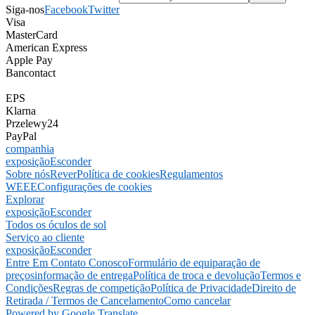
Siga-nos
Facebook
Twitter
Visa
MasterCard
American Express
Apple Pay
Bancontact
EPS
Klarna
Przelewy24
PayPal
companhia
exposição
Esconder
Sobre nós
Rever
Política de cookies
Regulamentos
WEEE
Configurações de cookies
Explorar
exposição
Esconder
Todos os óculos de sol
Serviço ao cliente
exposição
Esconder
Entre Em Contato Conosco
Formulário de equiparação de
preços
informação de entrega
Política de troca e devolução
Termos e
Condições
Regras de competição
Política de Privacidade
Direito de
Retirada / Termos de Cancelamento
Como cancelar
Powered by Google Translate