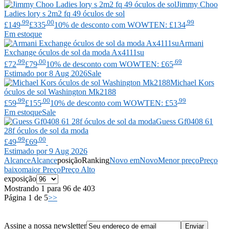
Jimmy Choo
Ladies lory s 2m2 fq 49 óculos de sol
.99
.00
.99
£149
£335
10% de desconto com WOWTEN: £134
Em estoque
Armani
Exchange
óculos de sol da moda Ax4111su
.99
.00
.69
£72
£79
10% de desconto com WOWTEN: £65
Estimado por 8 Aug 2026
Sale
Michael Kors
óculos de sol Washington Mk2188
.99
.00
.99
£59
£155
10% de desconto com WOWTEN: £53
Em estoque
Sale
Guess
Gf0408 61
28f óculos de sol da moda
.99
.00
£49
£69
Estimado por 9 Aug 2026
Alcance
Alcance
posição
Ranking
Novo em
Novo
Menor preço
Preço
baixo
maior Preço
Preço Alto
exposição
Mostrando 1 para 96 de 403
Página 1 de 5
>>
Assine a nossa newsletter