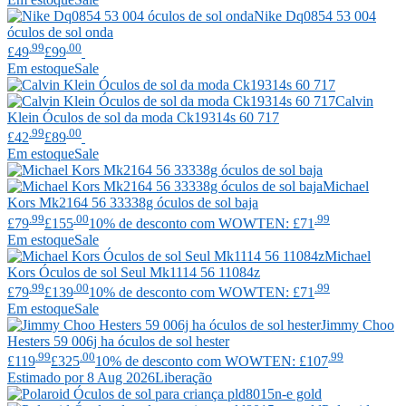
Nike
Dq0854 53 004
óculos de sol onda
.99
.00
£49
£99
Em estoque
Sale
Calvin
Klein
Óculos de sol da moda Ck19314s 60 717
.99
.00
£42
£89
Em estoque
Sale
Michael
Kors
Mk2164 56 33338g óculos de sol baja
.99
.00
.99
£79
£155
10% de desconto com WOWTEN: £71
Em estoque
Sale
Michael
Kors
Óculos de sol Seul Mk1114 56 11084z
.99
.00
.99
£79
£139
10% de desconto com WOWTEN: £71
Em estoque
Sale
Jimmy Choo
Hesters 59 006j ha óculos de sol hester
.99
.00
.99
£119
£325
10% de desconto com WOWTEN: £107
Estimado por 8 Aug 2026
Liberação