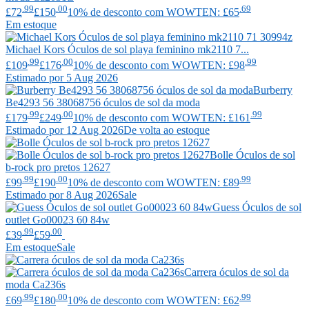
.99
.00
.69
£72
£150
10% de desconto com WOWTEN: £65
Em estoque
Michael Kors
Óculos de sol playa feminino mk2110 7...
.99
.00
.99
£109
£176
10% de desconto com WOWTEN: £98
Estimado por 5 Aug 2026
Burberry
Be4293 56 38068756 óculos de sol da moda
.99
.00
.99
£179
£249
10% de desconto com WOWTEN: £161
Estimado por 12 Aug 2026
De volta ao estoque
Bolle
Óculos de sol
b-rock pro pretos 12627
.99
.00
.99
£99
£190
10% de desconto com WOWTEN: £89
Estimado por 8 Aug 2026
Sale
Guess
Óculos de sol
outlet Go00023 60 84w
.99
.00
£39
£59
Em estoque
Sale
Carrera
óculos de sol da
moda Ca236s
.99
.00
.99
£69
£180
10% de desconto com WOWTEN: £62