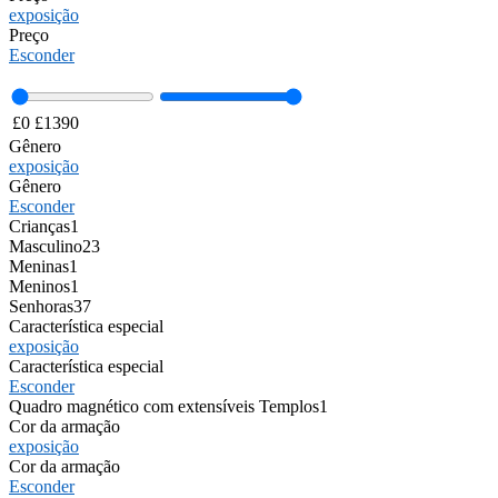
exposição
Preço
Esconder
£
0
£
1390
Gênero
exposição
Gênero
Esconder
Crianças
1
Masculino
23
Meninas
1
Meninos
1
Senhoras
37
Característica especial
exposição
Característica especial
Esconder
Quadro magnético com extensíveis Templos
1
Cor da armação
exposição
Cor da armação
Esconder