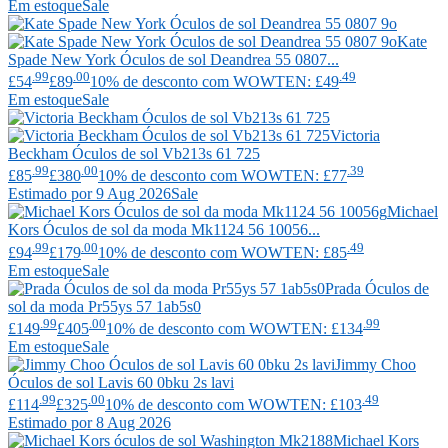
Em estoque
Sale
Kate
Spade New York
Óculos de sol Deandrea 55 0807...
.99
.00
.49
£54
£89
10% de desconto com WOWTEN: £49
Em estoque
Sale
Victoria
Beckham
Óculos de sol Vb213s 61 725
.99
.00
.39
£85
£380
10% de desconto com WOWTEN: £77
Estimado por 9 Aug 2026
Sale
Michael
Kors
Óculos de sol da moda Mk1124 56 10056...
.99
.00
.49
£94
£179
10% de desconto com WOWTEN: £85
Em estoque
Sale
Prada
Óculos de
sol da moda Pr55ys 57 1ab5s0
.99
.00
.99
£149
£405
10% de desconto com WOWTEN: £134
Em estoque
Sale
Jimmy Choo
Óculos de sol Lavis 60 0bku 2s lavi
.99
.00
.49
£114
£325
10% de desconto com WOWTEN: £103
Estimado por 8 Aug 2026
Michael Kors