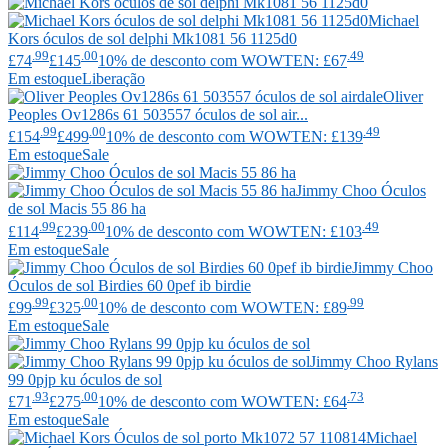
Michael
Kors
óculos de sol delphi Mk1081 56 1125d0
.99
.00
.49
£74
£145
10% de desconto com WOWTEN: £67
Em estoque
Liberação
Oliver
Peoples
Ov1286s 61 503557 óculos de sol air...
.99
.00
.49
£154
£499
10% de desconto com WOWTEN: £139
Em estoque
Sale
Jimmy Choo
Óculos
de sol Macis 55 86 ha
.99
.00
.49
£114
£239
10% de desconto com WOWTEN: £103
Em estoque
Sale
Jimmy Choo
Óculos de sol Birdies 60 0pef ib birdie
.99
.00
.99
£99
£325
10% de desconto com WOWTEN: £89
Em estoque
Sale
Jimmy Choo
Rylans
99 0pjp ku óculos de sol
.93
.00
.73
£71
£275
10% de desconto com WOWTEN: £64
Em estoque
Sale
Michael