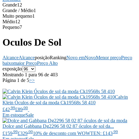
Grande
12
Grande / Médio
1
Muito pequeno
1
Médio
12
Pequeno
7
Oculos De Sol
Alcance
Alcance
posição
Ranking
Novo em
Novo
Menor preço
Preço
baixo
maior Preço
Preço Alto
exposição
Mostrando 1 para 96 de 403
Página 1 de 5
>>
Calvin
Klein
Óculos de sol da moda Ck19568s 58 410
.99
.00
£42
£89
Em estoque
Sale
Dolce and Gabbana
Dg2296 58 02 87 óculos de sol da...
.99
.00
.99
£159
£329
10% de desconto com WOWTEN: £143
Em estoque
Sale