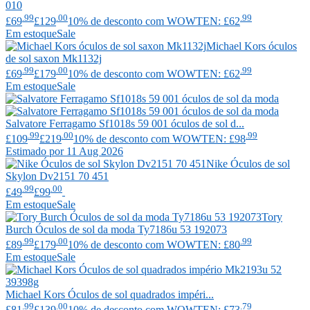
010
.99
.00
.99
£69
£129
10% de desconto com WOWTEN: £62
Em estoque
Sale
Michael Kors
óculos
de sol saxon Mk1132j
.99
.00
.99
£69
£179
10% de desconto com WOWTEN: £62
Em estoque
Sale
Salvatore Ferragamo
Sf1018s 59 001 óculos de sol d...
.99
.00
.99
£109
£219
10% de desconto com WOWTEN: £98
Estimado por 11 Aug 2026
Nike
Óculos de sol
Skylon Dv2151 70 451
.99
.00
£49
£99
Em estoque
Sale
Tory
Burch
Óculos de sol da moda Ty7186u 53 192073
.99
.00
.99
£89
£179
10% de desconto com WOWTEN: £80
Em estoque
Sale
Michael Kors
Óculos de sol quadrados impéri...
.99
.00
.79
£81
£139
10% de desconto com WOWTEN: £73