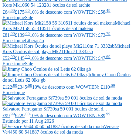
Kors
Mk1060 54 123281 óculos de sol archie
.99
.00
.49
£64
£175
10% de desconto com WOWTEN: £58
Em estoque
Sale
Michael
Kors
Mk2158 55 310511 óculos de sol makena
.99
.00
.79
£81
£139
10% de desconto com WOWTEN: £73
Em estoque
Liberação
Michael
Kors
Óculos de sol playa Mk2110m 71 3332sb
.99
.00
.69
£52
£145
10% de desconto com WOWTEN: £47
Em estoque
Sale
Jimmy Choo
Óculos
de sol Letis 62 0lks gb
.99
.00
.69
£122
£345
10% de desconto com WOWTEN: £110
Em estoque
Salvatore Ferragamo
Sf739sa 59 001 óculos de sol d...
.99
.00
.99
£99
£229
10% de desconto com WOWTEN: £89
Estimado por 11 Aug 2026
Versace
Ve4450 60 541887 óculos de sol da moda