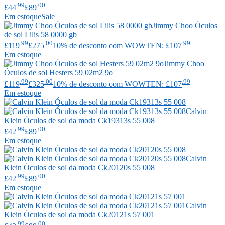
.99
.00
£44
£89
Em estoque
Sale
Jimmy Choo
Óculos
de sol Lilis 58 0000 gb
.99
.00
.99
£119
£275
10% de desconto com WOWTEN: £107
Em estoque
Jimmy Choo
Óculos de sol Hesters 59 02m2 9o
.99
.00
.99
£119
£325
10% de desconto com WOWTEN: £107
Em estoque
Calvin
Klein
Óculos de sol da moda Ck19313s 55 008
.99
.00
£42
£89
Em estoque
Calvin
Klein
Óculos de sol da moda Ck20120s 55 008
.99
.00
£42
£89
Em estoque
Calvin
Klein
Óculos de sol da moda Ck20121s 57 001
.99
.00