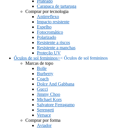
Prateado
Carapaça de tartaruga
Comprar por tecnologia
Antirreflexo
Impacto resistente
Espelho
Fotocromático
Polarizado
Resistente a riscos
Resistente a manchas
Proteção UV
Óculos de sol femininos
>
<
Óculos de sol femininos
Marcas de topo
Bolle
Burberry
Coach
Dolce And Gabbana
Gucci
Jimmy Choo
Michael Kors
Salvatore Ferragamo
Serengeti
Versace
Comprar por forma
Aviador