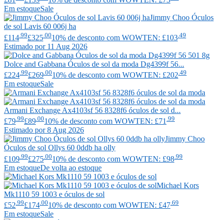
Em estoque
Sale
Jimmy Choo
Óculos
de sol Lavis 60 006j ha
.99
.00
.49
£114
£325
10% de desconto com WOWTEN: £103
Estimado por 11 Aug 2026
Dolce and Gabbana
Óculos de sol da moda Dg4399f 56...
.99
.00
.49
£224
£269
10% de desconto com WOWTEN: £202
Em estoque
Sale
Armani Exchange
Ax4103sf 56 8328f6 óculos de sol d...
.99
.00
.99
£79
£89
10% de desconto com WOWTEN: £71
Estimado por 8 Aug 2026
Jimmy Choo
Óculos de sol Ollys 60 0ddb ha olly
.99
.00
.99
£109
£275
10% de desconto com WOWTEN: £98
Em estoque
De volta ao estoque
Michael Kors
Mk1110 59 1003 e óculos de sol
.99
.00
.69
£52
£174
10% de desconto com WOWTEN: £47
Em estoque
Sale