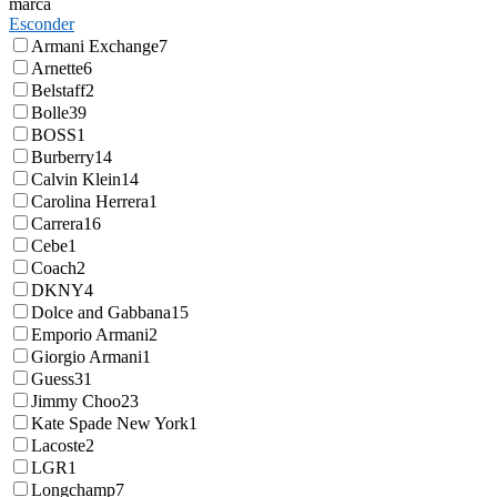
marca
Esconder
Armani Exchange
7
Arnette
6
Belstaff
2
Bolle
39
BOSS
1
Burberry
14
Calvin Klein
14
Carolina Herrera
1
Carrera
16
Cebe
1
Coach
2
DKNY
4
Dolce and Gabbana
15
Emporio Armani
2
Giorgio Armani
1
Guess
31
Jimmy Choo
23
Kate Spade New York
1
Lacoste
2
LGR
1
Longchamp
7