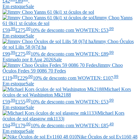
£42
£89
Em estoque
Sale
Jimmy Choo
Yanns
61 0kj1 xt óculos de sol
.99
.00
.99
£59
£275
10% de desconto com WOWTEN: £53
Em estoque
Sale
Jimmy Choo
Óculos
de sol Lilis 58 0j7d ha
.99
.00
.99
£99
£275
10% de desconto com WOWTEN: £89
Estimado por 8 Aug 2026
Sale
Jimmy Choo
Óculos Fedes 59 0086 70 Fedes
.99
.00
.99
£119
£229
10% de desconto com WOWTEN: £107
Em estoque
Sale
Michael Kors
óculos de sol Washington Mk2188
.99
.00
.99
£59
£155
10% de desconto com WOWTEN: £53
Em estoque
Sale
Michael Kors
óculos de sol glasgow mk1133j
.99
.00
.49
£94
£179
10% de desconto com WOWTEN: £85
Em estoque
Sale
Nike
Óculos de sol Ev1160 48