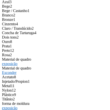
Azul
3
Bege
2
Bege / Castanho
1
Branco
2
Bronze
1
Cinzento
4
Claro / Translúcido
2
Concha de Tartaruga
4
Dois tons
2
Ouro
8
Prata
1
Preto
12
Rosa
2
Material de quadro
exposição
Material de quadro
Esconder
Acetato
8
Injetado/Propion
1
Metal
11
Nylon
12
Plástico
9
Titânio
2
forma de moldura
exposição