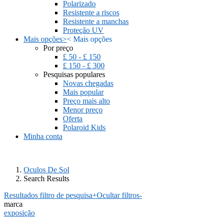
Polarizado
Resistente a riscos
Resistente a manchas
Proteção UV
Mais opções
>
<
Mais opções
Por preço
£ 50 - £ 150
£ 150 - £ 300
Pesquisas populares
Novas chegadas
Mais popular
Preço mais alto
Menor preço
Oferta
Polaroid Kids
Minha conta
Oculos De Sol
Search Results
Resultados filtro de pesquisa
+
Ocultar filtros
-
marca
exposição