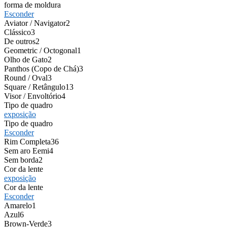
forma de moldura
Esconder
Aviator / Navigator
2
Clássico
3
De outros
2
Geometric / Octogonal
1
Olho de Gato
2
Panthos (Copo de Chá)
3
Round / Oval
3
Square / Retângulo
13
Visor / Envoltório
4
Tipo de quadro
exposição
Tipo de quadro
Esconder
Rim Completa
36
Sem aro Eemi
4
Sem borda
2
Cor da lente
exposição
Cor da lente
Esconder
Amarelo
1
Azul
6
Brown-Verde
3