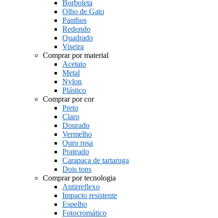
Borboleta
Olho de Gato
Panthos
Redondo
Quadrado
Viseira
Comprar por material
Acetato
Metal
Nylon
Plástico
Comprar por cor
Preto
Claro
Dourado
Vermelho
Ouro rosa
Prateado
Carapaça de tartaruga
Dois tons
Comprar por tecnologia
Antirreflexo
Impacto resistente
Espelho
Fotocromático