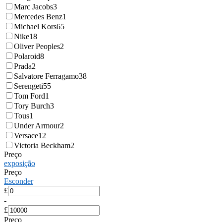
Marc Jacobs
3
Mercedes Benz
1
Michael Kors
65
Nike
18
Oliver Peoples
2
Polaroid
8
Prada
2
Salvatore Ferragamo
38
Serengeti
55
Tom Ford
1
Tory Burch
3
Tous
1
Under Armour
2
Versace
12
Victoria Beckham
2
Preço
exposição
Preço
Esconder
£
-
£
Preço