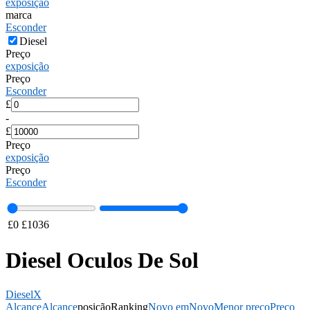
exposição
marca
Esconder
Diesel
Preço
exposição
Preço
Esconder
£
-
£
Preço
exposição
Preço
Esconder
£
0
£
1036
Diesel Oculos De Sol
Diesel
X
Alcance
Alcance
posição
Ranking
Novo em
Novo
Menor preço
Preço