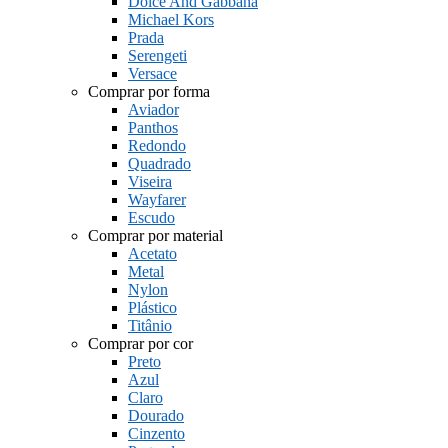
Dolce And Gabbana
Michael Kors
Prada
Serengeti
Versace
Comprar por forma
Aviador
Panthos
Redondo
Quadrado
Viseira
Wayfarer
Escudo
Comprar por material
Acetato
Metal
Nylon
Plástico
Titânio
Comprar por cor
Preto
Azul
Claro
Dourado
Cinzento