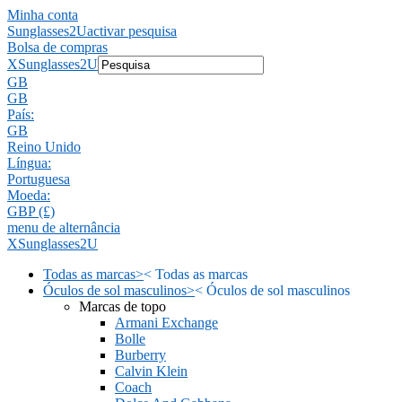
Minha conta
Sunglasses2U
activar pesquisa
Bolsa de compras
X
Sunglasses2U
GB
GB
País:
GB
Reino Unido
Língua:
Portuguesa
Moeda:
GBP (£)
menu de alternância
X
Sunglasses2U
Todas as marcas
>
<
Todas as marcas
Óculos de sol masculinos
>
<
Óculos de sol masculinos
Marcas de topo
Armani Exchange
Bolle
Burberry
Calvin Klein
Coach