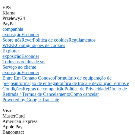
EPS
Klarna
Przelewy24
PayPal
companhia
exposição
Esconder
Sobre nós
Rever
Política de cookies
Regulamentos
WEEE
Configurações de cookies
Explorar
exposição
Esconder
Todos os óculos de sol
Serviço ao cliente
exposição
Esconder
Entre Em Contato Conosco
Formulário de equiparação de
preços
informação de entrega
Política de troca e devolução
Termos e
Condições
Regras de competição
Política de Privacidade
Direito de
Retirada / Termos de Cancelamento
Como cancelar
Powered by Google Translate
Visa
MasterCard
American Express
Apple Pay
Bancontact