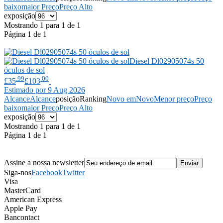
baixo
maior Preço
Preço Alto
exposição
Mostrando 1 para 1 de 1
Página 1 de 1
Diesel
Dl02905074s 50
óculos de sol
.99
.00
£35
£103
Estimado por 9 Aug 2026
Alcance
Alcance
posição
Ranking
Novo em
Novo
Menor preço
Preço
baixo
maior Preço
Preço Alto
exposição
Mostrando 1 para 1 de 1
Página 1 de 1
Assine a nossa newsletter
Siga-nos
Facebook
Twitter
Visa
MasterCard
American Express
Apple Pay
Bancontact