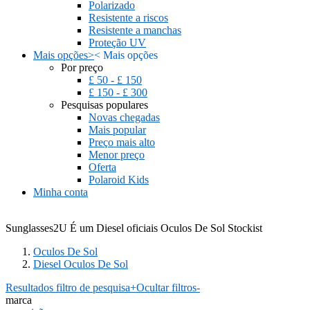
Polarizado
Resistente a riscos
Resistente a manchas
Proteção UV
Mais opções
>
<
Mais opções
Por preço
£ 50 - £ 150
£ 150 - £ 300
Pesquisas populares
Novas chegadas
Mais popular
Preço mais alto
Menor preço
Oferta
Polaroid Kids
Minha conta
Sunglasses2U É um Diesel oficiais Oculos De Sol Stockist
Oculos De Sol
Diesel Oculos De Sol
Resultados filtro de pesquisa
+
Ocultar filtros
-
marca