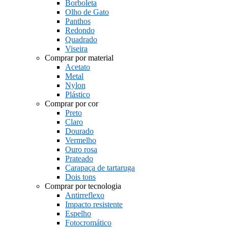
Borboleta
Olho de Gato
Panthos
Redondo
Quadrado
Viseira
Comprar por material
Acetato
Metal
Nylon
Plástico
Comprar por cor
Preto
Claro
Dourado
Vermelho
Ouro rosa
Prateado
Carapaça de tartaruga
Dois tons
Comprar por tecnologia
Antirreflexo
Impacto resistente
Espelho
Fotocromático