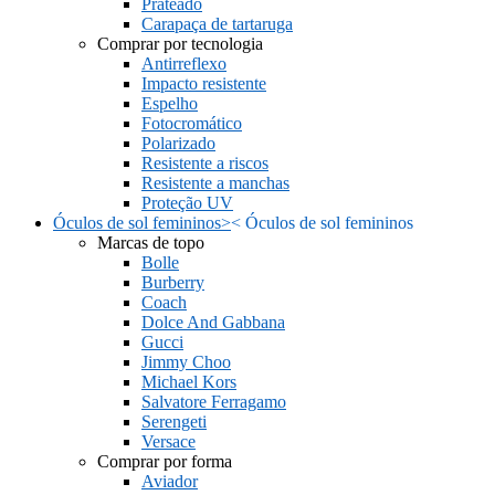
Prateado
Carapaça de tartaruga
Comprar por tecnologia
Antirreflexo
Impacto resistente
Espelho
Fotocromático
Polarizado
Resistente a riscos
Resistente a manchas
Proteção UV
Óculos de sol femininos
>
<
Óculos de sol femininos
Marcas de topo
Bolle
Burberry
Coach
Dolce And Gabbana
Gucci
Jimmy Choo
Michael Kors
Salvatore Ferragamo
Serengeti
Versace
Comprar por forma
Aviador