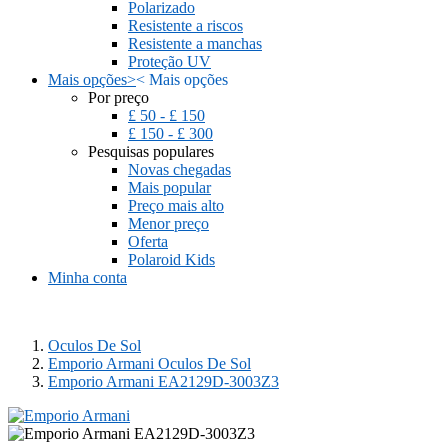
Polarizado
Resistente a riscos
Resistente a manchas
Proteção UV
Mais opções
>
<
Mais opções
Por preço
£ 50 - £ 150
£ 150 - £ 300
Pesquisas populares
Novas chegadas
Mais popular
Preço mais alto
Menor preço
Oferta
Polaroid Kids
Minha conta
Oculos De Sol
Emporio Armani Oculos De Sol
Emporio Armani EA2129D-3003Z3