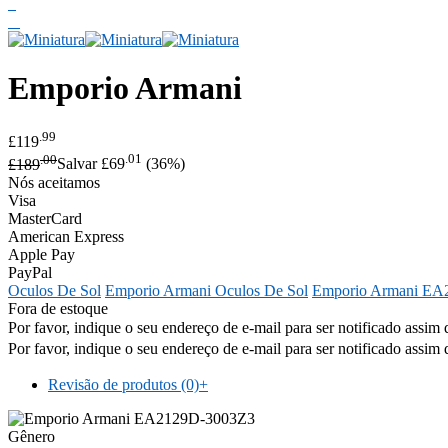
Emporio Armani
.99
£119
.00
.01
£189
Salvar £69
(36%)
Nós aceitamos
Visa
MasterCard
American Express
Apple Pay
PayPal
Oculos De Sol
Emporio Armani Oculos De Sol
Emporio Armani EA
Fora de estoque
Por favor, indique o seu endereço de e-mail para ser notificado assim 
Por favor, indique o seu endereço de e-mail para ser notificado assim 
Revisão de produtos (0)
+
Gênero