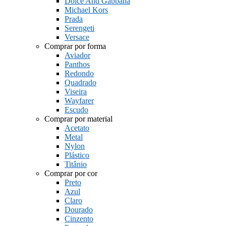
Dolce And Gabbana
Michael Kors
Prada
Serengeti
Versace
Comprar por forma
Aviador
Panthos
Redondo
Quadrado
Viseira
Wayfarer
Escudo
Comprar por material
Acetato
Metal
Nylon
Plástico
Titânio
Comprar por cor
Preto
Azul
Claro
Dourado
Cinzento