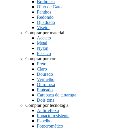
Borboleta
Olho de Gato
Panthos
Redondo
Quadrado
Viseira
Comprar por material
Acetato
Metal
Nylon
Plástico
Comprar por cor
Preto
Claro
Dourado
Vermelho
Ouro rosa
Prateado
Carapaça de tartaruga
Dois tons
Comprar por tecnologia
Antirreflexo
Impacto resistente
Espelho
Fotocromático