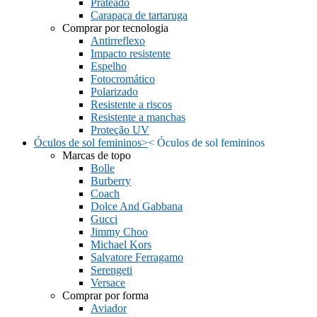
Prateado
Carapaça de tartaruga
Comprar por tecnologia
Antirreflexo
Impacto resistente
Espelho
Fotocromático
Polarizado
Resistente a riscos
Resistente a manchas
Proteção UV
Óculos de sol femininos
>
<
Óculos de sol femininos
Marcas de topo
Bolle
Burberry
Coach
Dolce And Gabbana
Gucci
Jimmy Choo
Michael Kors
Salvatore Ferragamo
Serengeti
Versace
Comprar por forma
Aviador