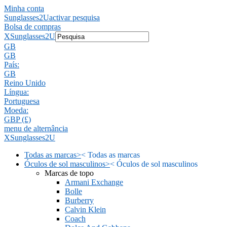
Minha conta
Sunglasses2U
activar pesquisa
Bolsa de compras
X
Sunglasses2U
GB
GB
País:
GB
Reino Unido
Língua:
Portuguesa
Moeda:
GBP (£)
menu de alternância
X
Sunglasses2U
Todas as marcas
>
<
Todas as marcas
Óculos de sol masculinos
>
<
Óculos de sol masculinos
Marcas de topo
Armani Exchange
Bolle
Burberry
Calvin Klein
Coach