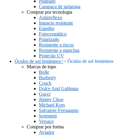
Prateado
Carapaça de tartaruga
Comprar por tecnologia
Antirreflexo
Impacto resistente
Espelho
Fotocromático
Polarizado
Resistente a riscos
Resistente a manchas
Proteção UV
Óculos de sol femininos
>
<
Óculos de sol femininos
Marcas de topo
Bolle
Burberry
Coach
Dolce And Gabbana
Gucci
Jimmy Choo
Michael Kors
Salvatore Ferragamo
Serengeti
Versace
Comprar por forma
Aviador