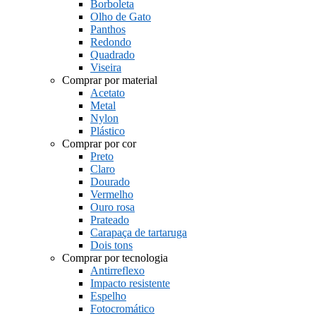
Borboleta
Olho de Gato
Panthos
Redondo
Quadrado
Viseira
Comprar por material
Acetato
Metal
Nylon
Plástico
Comprar por cor
Preto
Claro
Dourado
Vermelho
Ouro rosa
Prateado
Carapaça de tartaruga
Dois tons
Comprar por tecnologia
Antirreflexo
Impacto resistente
Espelho
Fotocromático