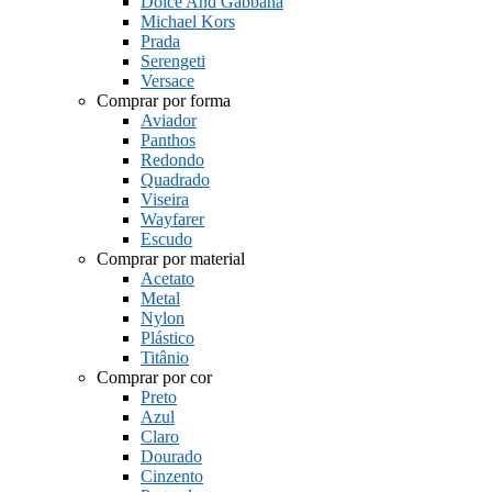
Dolce And Gabbana
Michael Kors
Prada
Serengeti
Versace
Comprar por forma
Aviador
Panthos
Redondo
Quadrado
Viseira
Wayfarer
Escudo
Comprar por material
Acetato
Metal
Nylon
Plástico
Titânio
Comprar por cor
Preto
Azul
Claro
Dourado
Cinzento