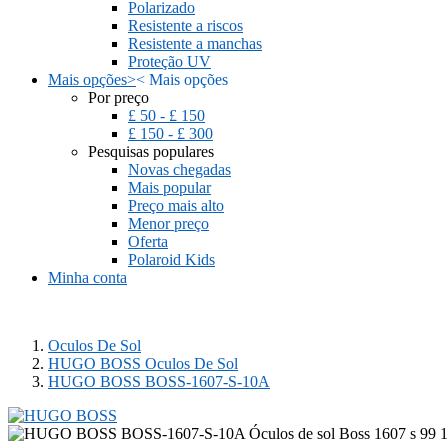
Polarizado
Resistente a riscos
Resistente a manchas
Proteção UV
Mais opções
>
<
Mais opções
Por preço
£ 50 - £ 150
£ 150 - £ 300
Pesquisas populares
Novas chegadas
Mais popular
Preço mais alto
Menor preço
Oferta
Polaroid Kids
Minha conta
Oculos De Sol
HUGO BOSS Oculos De Sol
HUGO BOSS BOSS-1607-S-10A