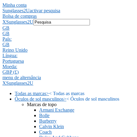
Minha conta
Sunglasses2U
activar pesquisa
Bolsa de compras
X
Sunglasses2U
GB
GB
País:
GB
Reino Unido
Língua:
Portuguesa
Moeda:
GBP (£)
menu de alternância
X
Sunglasses2U
Todas as marcas
>
<
Todas as marcas
Óculos de sol masculinos
>
<
Óculos de sol masculinos
Marcas de topo
Armani Exchange
Bolle
Burberry
Calvin Klein
Coach