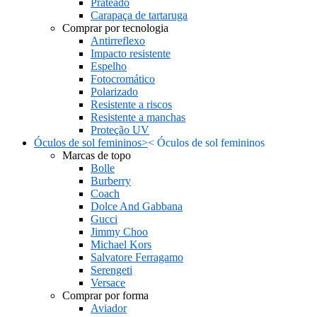
Prateado
Carapaça de tartaruga
Comprar por tecnologia
Antirreflexo
Impacto resistente
Espelho
Fotocromático
Polarizado
Resistente a riscos
Resistente a manchas
Proteção UV
Óculos de sol femininos
>
<
Óculos de sol femininos
Marcas de topo
Bolle
Burberry
Coach
Dolce And Gabbana
Gucci
Jimmy Choo
Michael Kors
Salvatore Ferragamo
Serengeti
Versace
Comprar por forma
Aviador