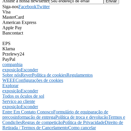
Assine a nossa newsletter
Siga-nos
Facebook
Twitter
Visa
MasterCard
American Express
Apple Pay
Bancontact
EPS
Klarna
Przelewy24
PayPal
companhia
exposição
Esconder
Sobre nós
Rever
Política de cookies
Regulamentos
WEEE
Configurações de cookies
Explorar
exposição
Esconder
Todos os óculos de sol
Serviço ao cliente
exposição
Esconder
Entre Em Contato Conosco
Formulário de equiparação de
preços
informação de entrega
Política de troca e devolução
Termos e
Condições
Regras de competição
Política de Privacidade
Direito de
Retirada / Termos de Cancelamento
Como cancelar