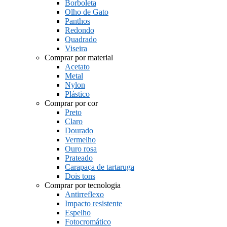
Borboleta
Olho de Gato
Panthos
Redondo
Quadrado
Viseira
Comprar por material
Acetato
Metal
Nylon
Plástico
Comprar por cor
Preto
Claro
Dourado
Vermelho
Ouro rosa
Prateado
Carapaça de tartaruga
Dois tons
Comprar por tecnologia
Antirreflexo
Impacto resistente
Espelho
Fotocromático