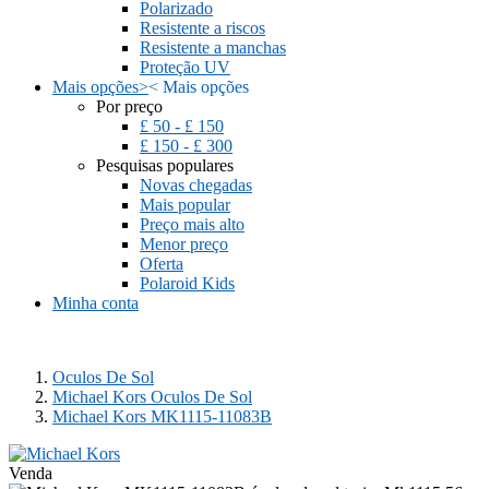
Polarizado
Resistente a riscos
Resistente a manchas
Proteção UV
Mais opções
>
<
Mais opções
Por preço
£ 50 - £ 150
£ 150 - £ 300
Pesquisas populares
Novas chegadas
Mais popular
Preço mais alto
Menor preço
Oferta
Polaroid Kids
Minha conta
Oculos De Sol
Michael Kors Oculos De Sol
Michael Kors MK1115-11083B
Venda