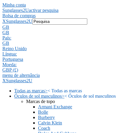
Minha conta
Sunglasses2U
activar pesquisa
Bolsa de compras
X
Sunglasses2U
GB
GB
País:
GB
Reino Unido
Língua:
Portuguesa
Moeda:
GBP (£)
menu de alternância
X
Sunglasses2U
Todas as marcas
>
<
Todas as marcas
Óculos de sol masculinos
>
<
Óculos de sol masculinos
Marcas de topo
Armani Exchange
Bolle
Burberry
Calvin Klein
Coach