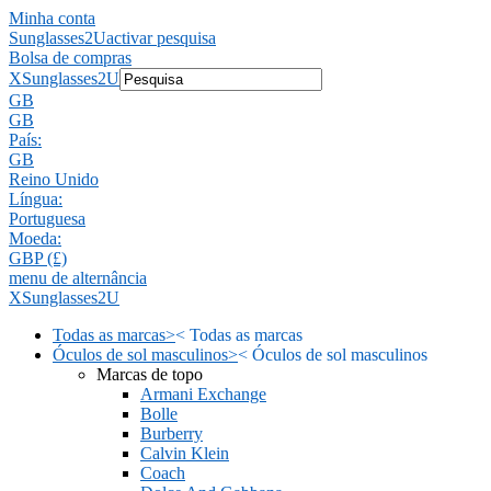
Minha conta
Sunglasses2U
activar pesquisa
Bolsa de compras
X
Sunglasses2U
GB
GB
País:
GB
Reino Unido
Língua:
Portuguesa
Moeda:
GBP (£)
menu de alternância
X
Sunglasses2U
Todas as marcas
>
<
Todas as marcas
Óculos de sol masculinos
>
<
Óculos de sol masculinos
Marcas de topo
Armani Exchange
Bolle
Burberry
Calvin Klein
Coach