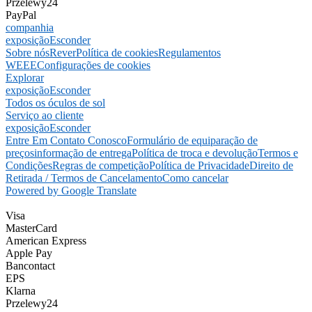
Przelewy24
PayPal
companhia
exposição
Esconder
Sobre nós
Rever
Política de cookies
Regulamentos
WEEE
Configurações de cookies
Explorar
exposição
Esconder
Todos os óculos de sol
Serviço ao cliente
exposição
Esconder
Entre Em Contato Conosco
Formulário de equiparação de
preços
informação de entrega
Política de troca e devolução
Termos e
Condições
Regras de competição
Política de Privacidade
Direito de
Retirada / Termos de Cancelamento
Como cancelar
Powered by Google Translate
Visa
MasterCard
American Express
Apple Pay
Bancontact
EPS
Klarna
Przelewy24