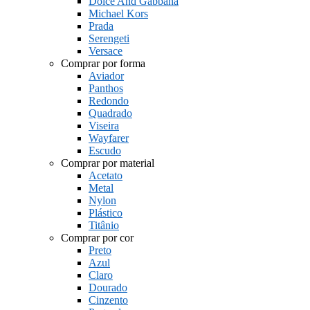
Dolce And Gabbana
Michael Kors
Prada
Serengeti
Versace
Comprar por forma
Aviador
Panthos
Redondo
Quadrado
Viseira
Wayfarer
Escudo
Comprar por material
Acetato
Metal
Nylon
Plástico
Titânio
Comprar por cor
Preto
Azul
Claro
Dourado
Cinzento