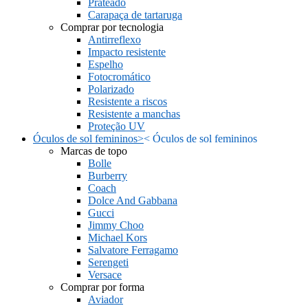
Prateado
Carapaça de tartaruga
Comprar por tecnologia
Antirreflexo
Impacto resistente
Espelho
Fotocromático
Polarizado
Resistente a riscos
Resistente a manchas
Proteção UV
Óculos de sol femininos
>
<
Óculos de sol femininos
Marcas de topo
Bolle
Burberry
Coach
Dolce And Gabbana
Gucci
Jimmy Choo
Michael Kors
Salvatore Ferragamo
Serengeti
Versace
Comprar por forma
Aviador