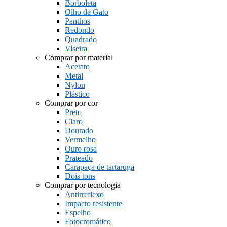
Borboleta
Olho de Gato
Panthos
Redondo
Quadrado
Viseira
Comprar por material
Acetato
Metal
Nylon
Plástico
Comprar por cor
Preto
Claro
Dourado
Vermelho
Ouro rosa
Prateado
Carapaça de tartaruga
Dois tons
Comprar por tecnologia
Antirreflexo
Impacto resistente
Espelho
Fotocromático