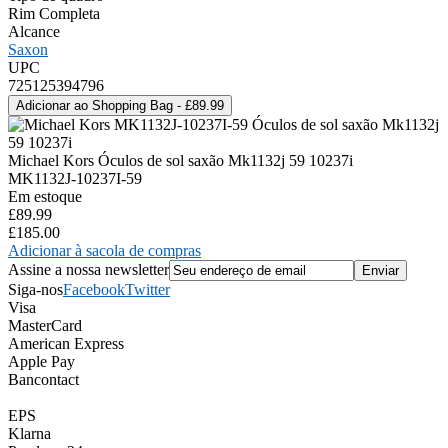
Rim Completa
Alcance
Saxon
UPC
725125394796
Michael Kors Óculos de sol saxão Mk1132j 59 10237i
MK1132J-10237I-59
Em estoque
£89.99
£185.00
Adicionar à sacola de compras
Assine a nossa newsletter
Siga-nos
Facebook
Twitter
Visa
MasterCard
American Express
Apple Pay
Bancontact
EPS
Klarna