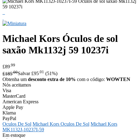
Michael Kors
Óculos de sol
saxão Mk1132j 59 10237i
.99
£89
.00
.01
£185
Salvar £95
(51%)
Obtenha um
desconto extra de 10%
com o código:
WOWTEN
Nós aceitamos
Visa
MasterCard
American Express
Apple Pay
Klarna
PayPal
Oculos De Sol
Michael Kors Oculos De Sol
Michael Kors
MK1132J-10237I-59
Em estoque