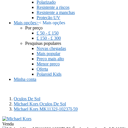
Polarizado
Resistente a riscos
Resistente a manchas
Proteção UV
Mais opções
>
<
Mais opções
Por preço
£ 50 - £ 150
£ 150 - £ 300
Pesquisas populares
Novas chegadas
Mais popular
Preço mais alto
Menor preço
Oferta
Polaroid Kids
Minha conta
Oculos De Sol
Michael Kors Oculos De Sol
Michael Kors MK1132J-10237I-59
Venda