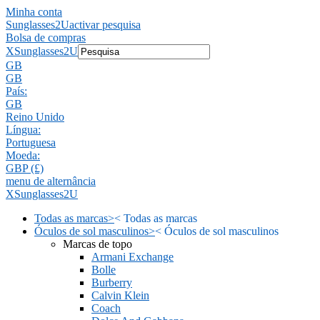
Minha conta
Sunglasses2U
activar pesquisa
Bolsa de compras
X
Sunglasses2U
GB
GB
País:
GB
Reino Unido
Língua:
Portuguesa
Moeda:
GBP (£)
menu de alternância
X
Sunglasses2U
Todas as marcas
>
<
Todas as marcas
Óculos de sol masculinos
>
<
Óculos de sol masculinos
Marcas de topo
Armani Exchange
Bolle
Burberry
Calvin Klein
Coach