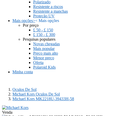
Polarizado
Resistente a riscos
Resistente a manchas
Proteção UV
Mais opções
>
<
Mais opções
Por preço
£ 50 - £ 150
£ 150 - £ 300
Pesquisas populares
Novas chegadas
Mais popular
Preço mais alto
Menor preço
Oferta
Polaroid Kids
Minha conta
Oculos De Sol
Michael Kors Oculos De Sol
Michael Kors MK2218U-39433H-58
Venda