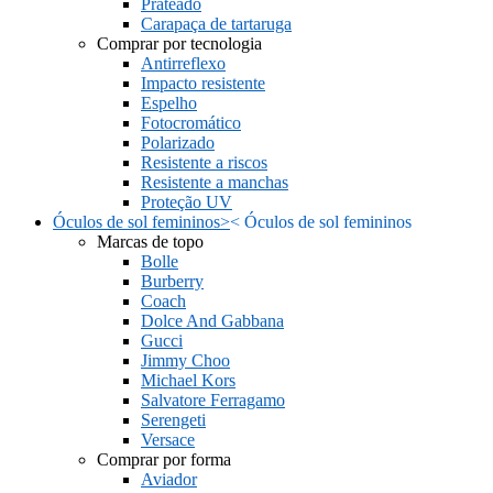
Prateado
Carapaça de tartaruga
Comprar por tecnologia
Antirreflexo
Impacto resistente
Espelho
Fotocromático
Polarizado
Resistente a riscos
Resistente a manchas
Proteção UV
Óculos de sol femininos
>
<
Óculos de sol femininos
Marcas de topo
Bolle
Burberry
Coach
Dolce And Gabbana
Gucci
Jimmy Choo
Michael Kors
Salvatore Ferragamo
Serengeti
Versace
Comprar por forma
Aviador