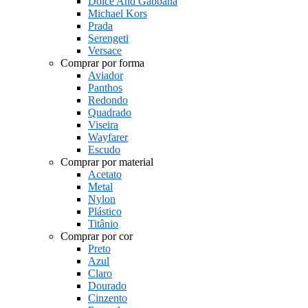
Dolce And Gabbana
Michael Kors
Prada
Serengeti
Versace
Comprar por forma
Aviador
Panthos
Redondo
Quadrado
Viseira
Wayfarer
Escudo
Comprar por material
Acetato
Metal
Nylon
Plástico
Titânio
Comprar por cor
Preto
Azul
Claro
Dourado
Cinzento