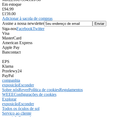
Em estoque
£94.99
£159.00
Adicionar à sacola de compras
Assine a nossa newsletter
Siga-nos
Facebook
Twitter
Visa
MasterCard
American Express
Apple Pay
Bancontact
EPS
Klarna
Przelewy24
PayPal
companhia
exposição
Esconder
Sobre nós
Rever
Política de cookies
Regulamentos
WEEE
Configurações de cookies
Explorar
exposição
Esconder
Todos os óculos de sol
Serviço ao cliente