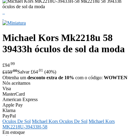
Michael Kors
Mk2218u 58
39433h óculos de sol da moda
.99
£94
.00
.01
£159
Salvar £64
(40%)
Obtenha um
desconto extra de 10%
com o código:
WOWTEN
Nós aceitamos
Visa
MasterCard
American Express
Apple Pay
Klarna
PayPal
Oculos De Sol
Michael Kors Oculos De Sol
Michael Kors
MK2218U-39433H-58
Em estoque