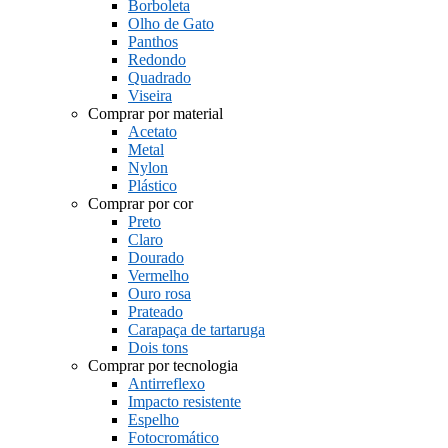
Borboleta
Olho de Gato
Panthos
Redondo
Quadrado
Viseira
Comprar por material
Acetato
Metal
Nylon
Plástico
Comprar por cor
Preto
Claro
Dourado
Vermelho
Ouro rosa
Prateado
Carapaça de tartaruga
Dois tons
Comprar por tecnologia
Antirreflexo
Impacto resistente
Espelho
Fotocromático