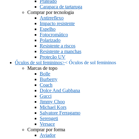
Prateado
Carapaça de tartaruga
Comprar por tecnologia
Antirreflexo
Impacto resistente
Espelho
Fotocromático
Polarizado
Resistente a riscos
Resistente a manchas
Proteção UV
Óculos de sol femininos
>
<
Óculos de sol femininos
Marcas de topo
Bolle
Burberry
Coach
Dolce And Gabbana
Gucci
Jimmy Choo
Michael Kors
Salvatore Ferragamo
Serengeti
Versace
Comprar por forma
Aviador