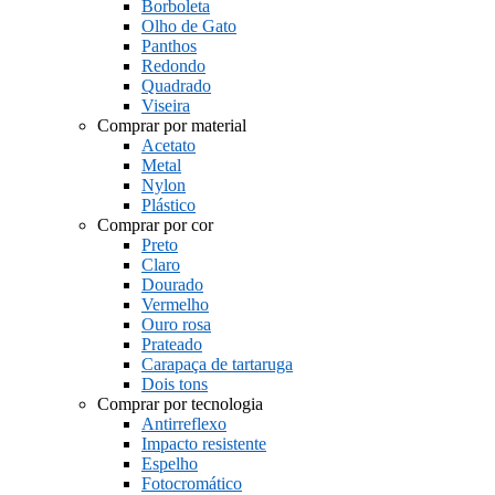
Borboleta
Olho de Gato
Panthos
Redondo
Quadrado
Viseira
Comprar por material
Acetato
Metal
Nylon
Plástico
Comprar por cor
Preto
Claro
Dourado
Vermelho
Ouro rosa
Prateado
Carapaça de tartaruga
Dois tons
Comprar por tecnologia
Antirreflexo
Impacto resistente
Espelho
Fotocromático