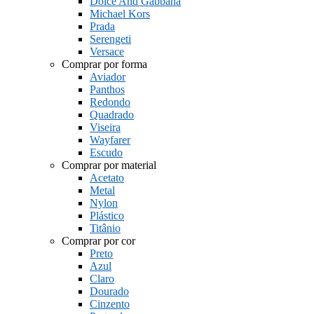
Dolce And Gabbana
Michael Kors
Prada
Serengeti
Versace
Comprar por forma
Aviador
Panthos
Redondo
Quadrado
Viseira
Wayfarer
Escudo
Comprar por material
Acetato
Metal
Nylon
Plástico
Titânio
Comprar por cor
Preto
Azul
Claro
Dourado
Cinzento