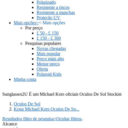
Polarizado
Resistente a riscos
Resistente a manchas
Proteção UV
Mais opções
>
<
Mais opções
Por preço
£ 50 - £ 150
£ 150 - £ 300
Pesquisas populares
Novas chegadas
Mais popular
Preço mais alto
Menor preço
Oferta
Polaroid Kids
Minha conta
Sunglasses2U É um Michael Kors oficiais Oculos De Sol Stockist
Oculos De Sol
Kona Michael Kors Oculos De So...
Resultados filtro de pesquisa
+
Ocultar filtros
-
Alcance