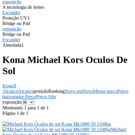
exposição
A tecnologia de lentes
Esconder
Proteção UV
1
Bridge ou Pad
exposição
Bridge ou Pad
Esconder
Almofada
1
Kona Michael Kors Oculos De
Sol
Kona
X
Alcance
Alcance
posição
Ranking
Novo em
Novo
Menor preço
Preço
baixo
maior Preço
Preço Alto
exposição
Mostrando 1 para 1 de 1
Página 1 de 1
Michael
Kors
Óculos de sol Kona Mk1089 59 11086g