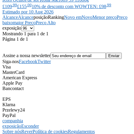
.99
.00
.99
£109
£155
10% de desconto com WOWTEN: £98
Estimado por 10 Aug 2026
Alcance
Alcance
posição
Ranking
Novo em
Novo
Menor preço
Preço
baixo
maior Preço
Preço Alto
exposição
Mostrando 1 para 1 de 1
Página 1 de 1
Assine a nossa newsletter
Siga-nos
Facebook
Twitter
Visa
MasterCard
American Express
Apple Pay
Bancontact
EPS
Klarna
Przelewy24
PayPal
companhia
exposição
Esconder
Sobre nós
Rever
Política de cookies
Regulamentos