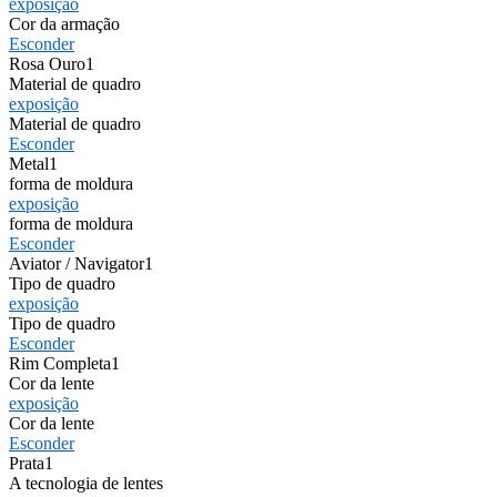
exposição
Cor da armação
Esconder
Rosa Ouro
1
Material de quadro
exposição
Material de quadro
Esconder
Metal
1
forma de moldura
exposição
forma de moldura
Esconder
Aviator / Navigator
1
Tipo de quadro
exposição
Tipo de quadro
Esconder
Rim Completa
1
Cor da lente
exposição
Cor da lente
Esconder
Prata
1
A tecnologia de lentes