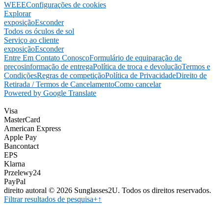
WEEE
Configurações de cookies
Explorar
exposição
Esconder
Todos os óculos de sol
Serviço ao cliente
exposição
Esconder
Entre Em Contato Conosco
Formulário de equiparação de
preços
informação de entrega
Política de troca e devolução
Termos e
Condições
Regras de competição
Política de Privacidade
Direito de
Retirada / Termos de Cancelamento
Como cancelar
Powered by Google Translate
Visa
MasterCard
American Express
Apple Pay
Bancontact
EPS
Klarna
Przelewy24
PayPal
direito autoral © 2026 Sunglasses2U. Todos os direitos reservados.
Filtrar resultados de pesquisa
+
↑