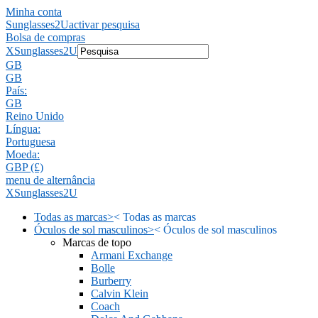
Minha conta
Sunglasses2U
activar pesquisa
Bolsa de compras
X
Sunglasses2U
GB
GB
País:
GB
Reino Unido
Língua:
Portuguesa
Moeda:
GBP (£)
menu de alternância
X
Sunglasses2U
Todas as marcas
>
<
Todas as marcas
Óculos de sol masculinos
>
<
Óculos de sol masculinos
Marcas de topo
Armani Exchange
Bolle
Burberry
Calvin Klein
Coach