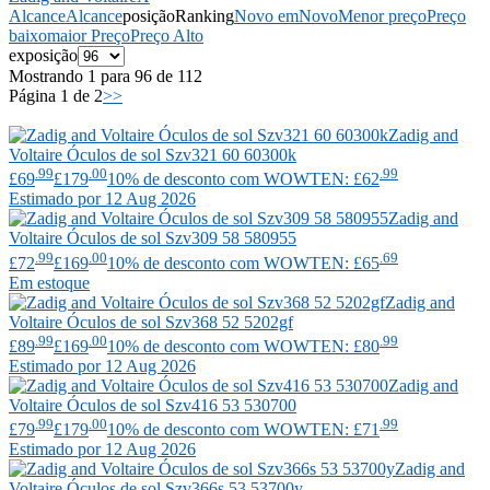
Alcance
Alcance
posição
Ranking
Novo em
Novo
Menor preço
Preço
baixo
maior Preço
Preço Alto
exposição
Mostrando 1 para 96 de 112
Página 1 de 2
>>
Zadig and
Voltaire
Óculos de sol Szv321 60 60300k
.99
.00
.99
£69
£179
10% de desconto com WOWTEN: £62
Estimado por 12 Aug 2026
Zadig and
Voltaire
Óculos de sol Szv309 58 580955
.99
.00
.69
£72
£169
10% de desconto com WOWTEN: £65
Em estoque
Zadig and
Voltaire
Óculos de sol Szv368 52 5202gf
.99
.00
.99
£89
£169
10% de desconto com WOWTEN: £80
Estimado por 12 Aug 2026
Zadig and
Voltaire
Óculos de sol Szv416 53 530700
.99
.00
.99
£79
£179
10% de desconto com WOWTEN: £71
Estimado por 12 Aug 2026
Zadig and
Voltaire
Óculos de sol Szv366s 53 53700y