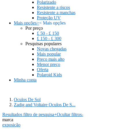
Polarizado
Resistente a riscos
Resistente a manchas
Proteção UV
Mais opções
>
<
Mais opções
Por preço
£ 50 - £ 150
£ 150 - £ 300
Pesquisas populares
Novas chegadas
Mais popular
Preço mais alto
Menor preço
Oferta
Polaroid Kids
Minha conta
Oculos De Sol
Zadig and Voltaire Oculos De S...
Resultados filtro de pesquisa
+
Ocultar filtros
-
marca
exposição