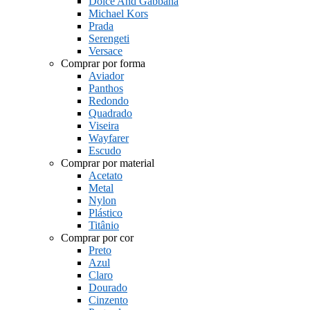
Dolce And Gabbana
Michael Kors
Prada
Serengeti
Versace
Comprar por forma
Aviador
Panthos
Redondo
Quadrado
Viseira
Wayfarer
Escudo
Comprar por material
Acetato
Metal
Nylon
Plástico
Titânio
Comprar por cor
Preto
Azul
Claro
Dourado
Cinzento