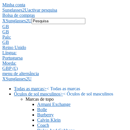
Minha conta
Sunglasses2U
activar pesquisa
Bolsa de compras
X
Sunglasses2U
GB
GB
País:
GB
Reino Unido
Língua:
Portuguesa
Moeda:
GBP (£)
menu de alternância
X
Sunglasses2U
Todas as marcas
>
<
Todas as marcas
Óculos de sol masculinos
>
<
Óculos de sol masculinos
Marcas de topo
Armani Exchange
Bolle
Burberry
Calvin Klein
Coach