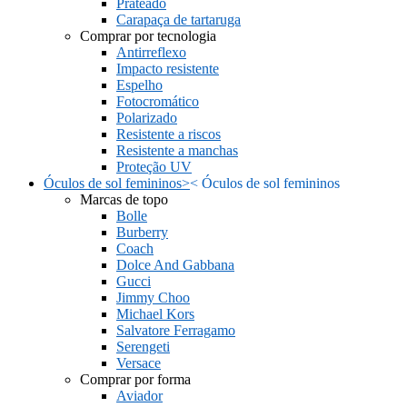
Prateado
Carapaça de tartaruga
Comprar por tecnologia
Antirreflexo
Impacto resistente
Espelho
Fotocromático
Polarizado
Resistente a riscos
Resistente a manchas
Proteção UV
Óculos de sol femininos
>
<
Óculos de sol femininos
Marcas de topo
Bolle
Burberry
Coach
Dolce And Gabbana
Gucci
Jimmy Choo
Michael Kors
Salvatore Ferragamo
Serengeti
Versace
Comprar por forma
Aviador