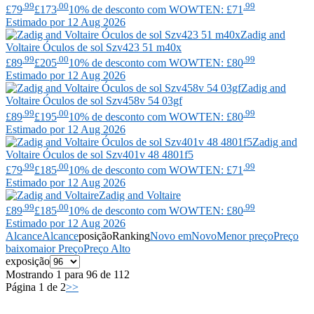
.99
.00
.99
£79
£173
10% de desconto com WOWTEN: £71
Estimado por 12 Aug 2026
Zadig and
Voltaire
Óculos de sol Szv423 51 m40x
.99
.00
.99
£89
£205
10% de desconto com WOWTEN: £80
Estimado por 12 Aug 2026
Zadig and
Voltaire
Óculos de sol Szv458v 54 03gf
.99
.00
.99
£89
£195
10% de desconto com WOWTEN: £80
Estimado por 12 Aug 2026
Zadig and
Voltaire
Óculos de sol Szv401v 48 4801f5
.99
.00
.99
£79
£185
10% de desconto com WOWTEN: £71
Estimado por 12 Aug 2026
Zadig and Voltaire
.99
.00
.99
£89
£185
10% de desconto com WOWTEN: £80
Estimado por 12 Aug 2026
Alcance
Alcance
posição
Ranking
Novo em
Novo
Menor preço
Preço
baixo
maior Preço
Preço Alto
exposição
Mostrando 1 para 96 de 112
Página 1 de 2
>>