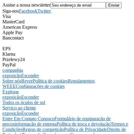
Assine a nossa newsletter
Siga-nos
Facebook
Twitter
Visa
MasterCard
American Express
Apple Pay
Bancontact
EPS
Klarna
Przelewy24
PayPal
companhia
exposição
Esconder
Sobre nós
Rever
Política de cookies
Regulamentos
WEEE
Configurações de cookies
Explorar
exposição
Esconder
Todos os óculos de sol
Serviço ao cliente
exposição
Esconder
Entre Em Contato Conosco
Formulário de equiparação de
preços
informação de entrega
Política de troca e devolução
Termos e
Condições
Regras de competição
Política de Privacidade
Direito de