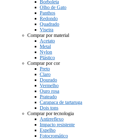
Borboleta
Olho de Gato
Panthos
Redondo
Quadrado
Viseira
Comprar por material
Acetato
Metal
Nylon
Plástico
Comprar por cor
Preto
Claro
Dourado
Vermelho
Ouro rosa
Prateado
Carapaça de tartaruga
Dois tons
Comprar por tecnologia
Antirreflexo
Impacto resistente
Espelho
Fotocromático